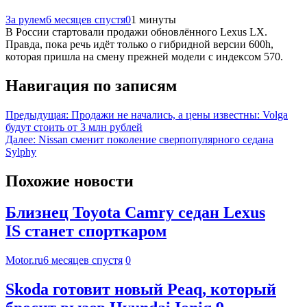
За рулем
6 месяцев спустя
0
1 минуты
В России стартовали продажи обновлённого Lexus LX.
Правда, пока речь идёт только о гибридной версии 600h,
которая пришла на смену прежней модели с индексом 570.
Навигация по записям
Предыдущая:
Продажи не начались, а цены известны: Volga
будут стоить от 3 млн рублей
Далее:
Nissan сменит поколение сверпопулярного седана
Sylphy
Похожие новости
Близнец Toyota Camry седан Lexus
IS станет спорткаром
Motor.ru
6 месяцев спустя
0
Skoda готовит новый Peaq, который