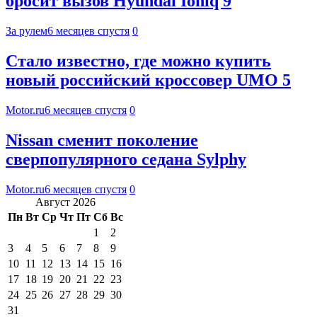
бросит вызов Hyundai Ioniq 9
За рулем
6 месяцев спустя
0
Стало известно, где можно купить
новый российский кроссовер UMO 5
Motor.ru
6 месяцев спустя
0
Nissan сменит поколение
сверпопулярного седана Sylphy
Motor.ru
6 месяцев спустя
0
Август 2026
Пн
Вт
Ср
Чт
Пт
Сб
Вс
1
2
3
4
5
6
7
8
9
10
11
12
13
14
15
16
17
18
19
20
21
22
23
24
25
26
27
28
29
30
31