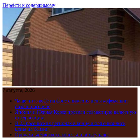
Перейти к содержимому
7 августа, 2026
Чаще пить кофе на фоне снижения цены кофемашин
начали россияне
Япония и Южная Корея провели совместную валютную
интервенцию
В 23 российских регионах в конце июля снизились
цены на бензин
Продажи армянского коньяка и вина упали