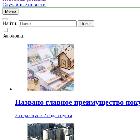
Случайные новости
Меню
Найти:
Заголовки
Названо главное преимущество пок
2 года спустя
2 года спустя