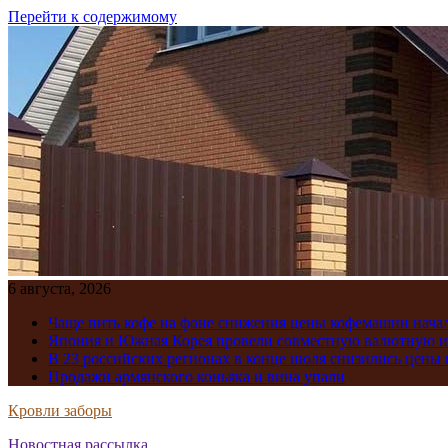
Перейти к содержимому
6 августа, 2026
Чаще пить кофе на фоне снижения цены кофемашин нача
Япония и Южная Корея провели совместную валютную 
В 23 российских регионах в конце июля снизились цены 
Продажи армянского коньяка и вина упали
Кровли заборы
Новостная рассылка