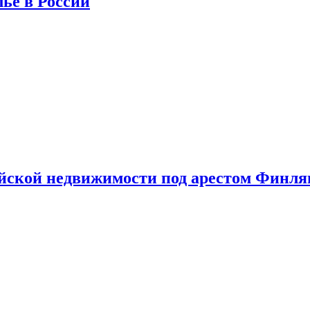
лье в России
ийской недвижимости под арестом Финл