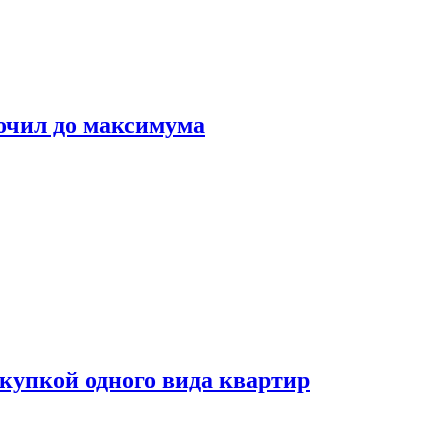
очил до максимума
окупкой одного вида квартир