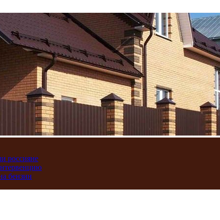
ли россияне
интервенцию
на бензин