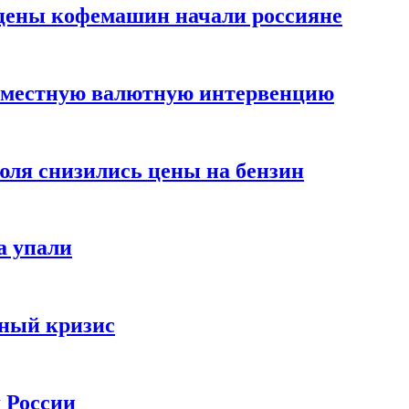
цены кофемашин начали россияне
вместную валютную интервенцию
июля снизились цены на бензин
а упали
зный кризис
х России