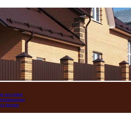
ли россияне
интервенцию
на бензин