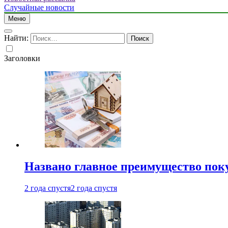
Случайные новости
Меню
Найти:
Заголовки
Названо главное преимущество пок
2 года спустя
2 года спустя