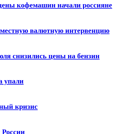
цены кофемашин начали россияне
вместную валютную интервенцию
июля снизились цены на бензин
а упали
зный кризис
х России