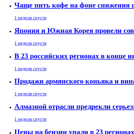
Чаще пить кофе на фоне снижения 
1 неделя спустя
Япония и Южная Корея провели со
1 неделя спустя
В 23 российских регионах в конце 
1 неделя спустя
Продажи армянского коньяка и вин
1 неделя спустя
Алмазной отрасли предрекли серье
1 неделя спустя
Цены на бензин упали в 23 региона