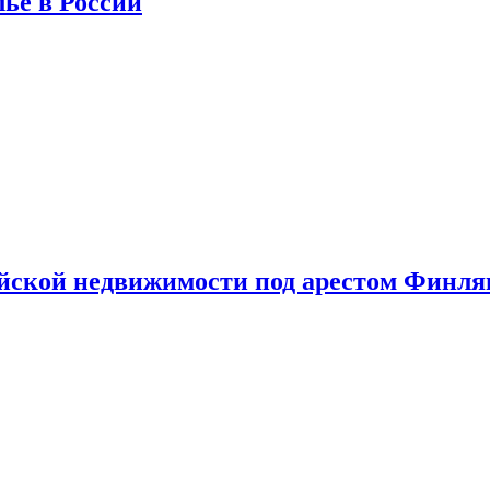
лье в России
ийской недвижимости под арестом Финл