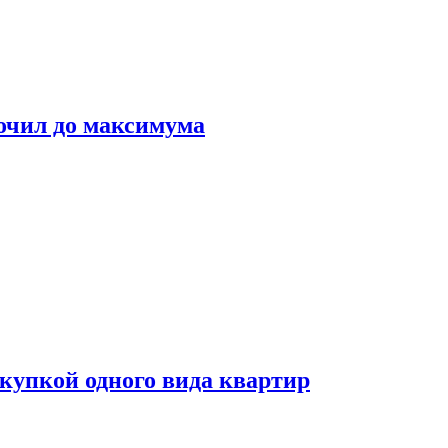
очил до максимума
окупкой одного вида квартир