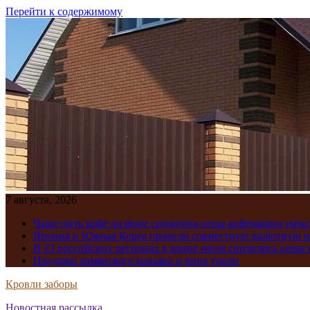
Перейти к содержимому
7 августа, 2026
Чаще пить кофе на фоне снижения цены кофемашин нача
Япония и Южная Корея провели совместную валютную 
В 23 российских регионах в конце июля снизились цены 
Продажи армянского коньяка и вина упали
Кровли заборы
Новостная рассылка