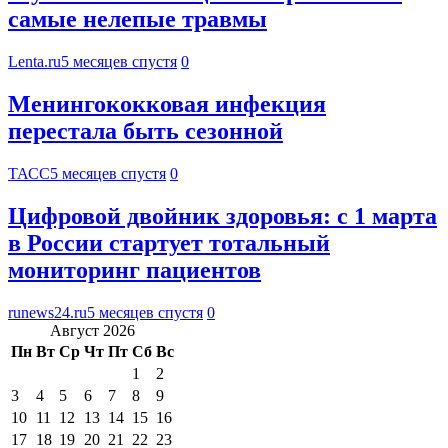
самые нелепые травмы
Lenta.ru
5 месяцев спустя
0
Менингококковая инфекция
перестала быть сезонной
ТАСС
5 месяцев спустя
0
Цифровой двойник здоровья: с 1 марта
в России стартует тотальный
мониторинг пациентов
runews24.ru
5 месяцев спустя
0
Август 2026
Пн
Вт
Ср
Чт
Пт
Сб
Вс
1
2
3
4
5
6
7
8
9
10
11
12
13
14
15
16
17
18
19
20
21
22
23