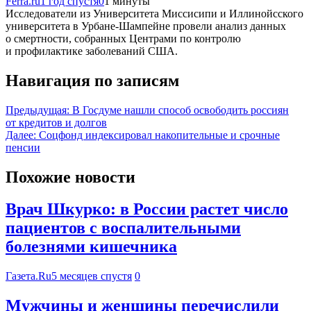
Ferra.ru
1 год спустя
0
1 минуты
Исследователи из Университета Миссисипи и Иллинойсского
университета в Урбане-Шампейне провели анализ данных
о смертности, собранных Центрами по контролю
и профилактике заболеваний США.
Навигация по записям
Предыдущая:
В Госдуме нашли способ освободить россиян
от кредитов и долгов
Далее:
Соцфонд индексировал накопительные и срочные
пенсии
Похожие новости
Врач Шкурко: в России растет число
пациентов с воспалительными
болезнями кишечника
Газета.Ru
5 месяцев спустя
0
Мужчины и женщины перечислили