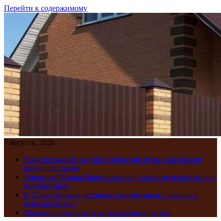
Перейти к содержимому
7 августа, 2026
Чаще пить кофе на фоне снижения цены кофемашин
начали россияне
Япония и Южная Корея провели совместную валютную
интервенцию
В 23 российских регионах в конце июля снизились
цены на бензин
Продажи армянского коньяка и вина упали