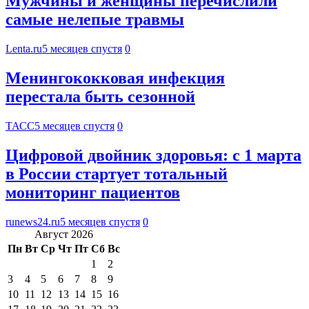
Мужчины и женщины перечислили
самые нелепые травмы
Lenta.ru
5 месяцев спустя
0
Менингококковая инфекция
перестала быть сезонной
ТАСС
5 месяцев спустя
0
Цифровой двойник здоровья: с 1 марта
в России стартует тотальный
мониторинг пациентов
runews24.ru
5 месяцев спустя
0
Август 2026
Пн
Вт
Ср
Чт
Пт
Сб
Вс
1
2
3
4
5
6
7
8
9
10
11
12
13
14
15
16