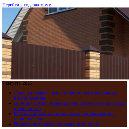
Перейти к содержимому
7 августа, 2026
Чаще пить кофе на фоне снижения цены кофемашин
начали россияне
Япония и Южная Корея провели совместную валютную
интервенцию
В 23 российских регионах в конце июля снизились
цены на бензин
Продажи армянского коньяка и вина упали