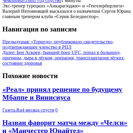
Чемпионат.com
1 год спустя
0
1 минуты
Экс-тренер турецких «Анкарагюджю» и «Генчлербирлиги»
Валерий Непомнящий высказался о назначении Сергея Юрана
главным тренером клуба «Серик Беледиеспор».
Навигация по записям
Предыдущая:
«Торпедо» опубликовало свидетельство,
подтверждающее членство в РПЛ
Далее:
Бен Аскрен, бывший боец UFC, попал в больницу,
причины, дыра в лёгком, операция, трансплантация лёгких,
состояние здоровья
Похожие новости
«Реал» принял решение по будущему
Мбаппе и Винисиуса
Газета.Ru
4 месяца спустя
0
Назван фаворит матча между «Челси»
и «Манчестер Юнайтед»