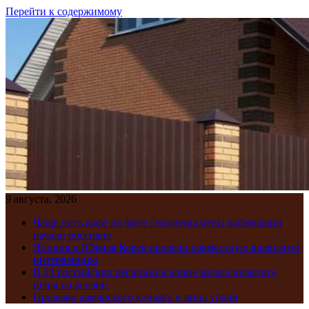
Перейти к содержимому
9 августа, 2026
Чаще пить кофе на фоне снижения цены кофемашин
начали россияне
Япония и Южная Корея провели совместную валютную
интервенцию
В 23 российских регионах в конце июля снизились
цены на бензин
Продажи армянского коньяка и вина упали