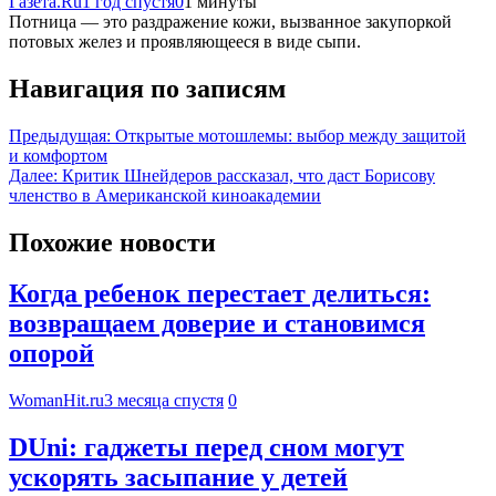
Газета.Ru
1 год спустя
0
1 минуты
Потница — это раздражение кожи, вызванное закупоркой
потовых желез и проявляющееся в виде сыпи.
Навигация по записям
Предыдущая:
Открытые мотошлемы: выбор между защитой
и комфортом
Далее:
Критик Шнейдеров рассказал, что даст Борисову
членство в Американской киноакадемии
Похожие новости
Когда ребенок перестает делиться:
возвращаем доверие и становимся
опорой
WomanHit.ru
3 месяца спустя
0
DUni: гаджеты перед сном могут
ускорять засыпание у детей