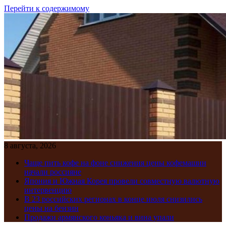
Перейти к содержимому
8 августа, 2026
Чаще пить кофе на фоне снижения цены кофемашин
начали россияне
Япония и Южная Корея провели совместную валютную
интервенцию
В 23 российских регионах в конце июля снизились
цены на бензин
Продажи армянского коньяка и вина упали