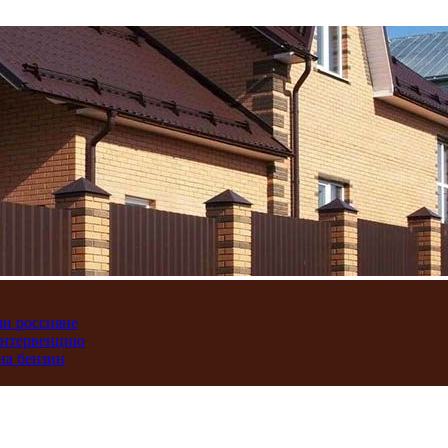
ли россияне
интервенцию
на бензин