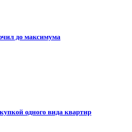
очил до максимума
окупкой одного вида квартир