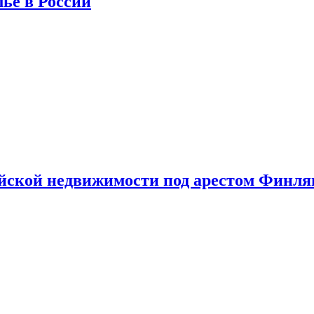
лье в России
ийской недвижимости под арестом Финл