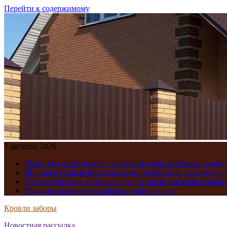
Перейти к содержимому
7 августа, 2026
Чаще пить кофе на фоне снижения цены кофемашин нача
Япония и Южная Корея провели совместную валютную 
В 23 российских регионах в конце июля снизились цены 
Продажи армянского коньяка и вина упали
Кровли заборы
Новостная рассылка