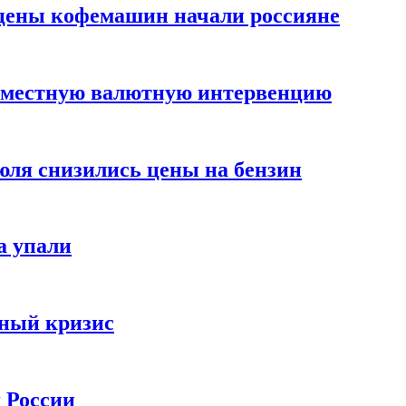
цены кофемашин начали россияне
вместную валютную интервенцию
июля снизились цены на бензин
а упали
зный кризис
х России