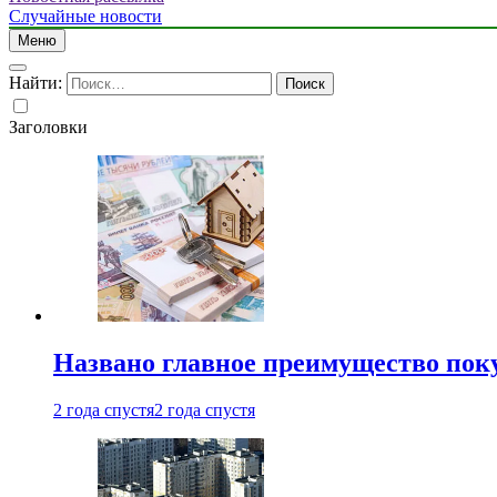
Случайные новости
Меню
Найти:
Заголовки
Названо главное преимущество пок
2 года спустя
2 года спустя