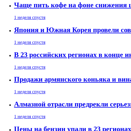
Чаще пить кофе на фоне снижения 
1 неделя спустя
Япония и Южная Корея провели со
1 неделя спустя
В 23 российских регионах в конце 
1 неделя спустя
Продажи армянского коньяка и вин
1 неделя спустя
Алмазной отрасли предрекли серье
1 неделя спустя
Цены на бензин упали в 23 региона