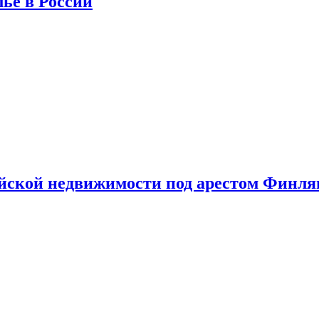
лье в России
ийской недвижимости под арестом Финл