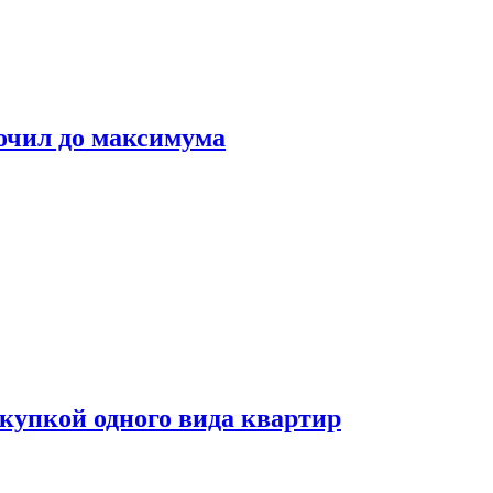
очил до максимума
окупкой одного вида квартир