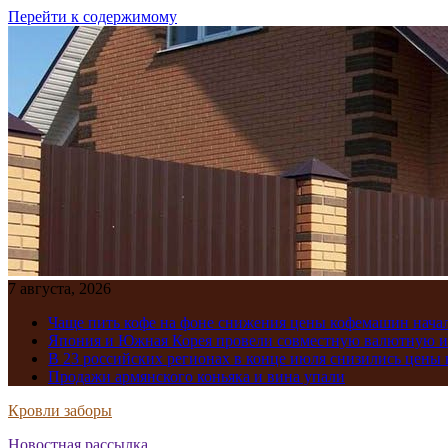
Перейти к содержимому
7 августа, 2026
Чаще пить кофе на фоне снижения цены кофемашин нача
Япония и Южная Корея провели совместную валютную 
В 23 российских регионах в конце июля снизились цены 
Продажи армянского коньяка и вина упали
Кровли заборы
Новостная рассылка