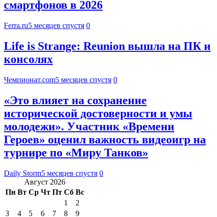
смартфонов в 2026
Ferra.ru
5 месяцев спустя
0
Life is Strange: Reunion вышла на ПК и
консолях
Чемпионат.com
5 месяцев спустя
0
«Это влияет на сохранение
исторической достоверности и умы
молодежи». Участник «Времени
Героев» оценил важность видеоигр на
турнире по «Миру Танков»
Daily Storm
5 месяцев спустя
0
Август 2026
Пн
Вт
Ср
Чт
Пт
Сб
Вс
1
2
3
4
5
6
7
8
9