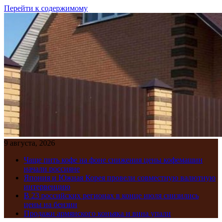
Перейти к содержимому
9 августа, 2026
Чаще пить кофе на фоне снижения цены кофемашин
начали россияне
Япония и Южная Корея провели совместную валютную
интервенцию
В 23 российских регионах в конце июля снизились
цены на бензин
Продажи армянского коньяка и вина упали