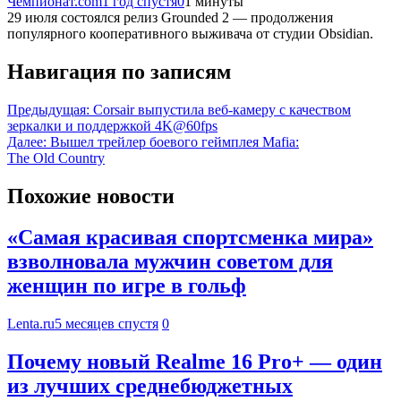
Чемпионат.com
1 год спустя
0
1 минуты
29 июля состоялся релиз Grounded 2 — продолжения
популярного кооперативного выживача от студии Obsidian.
Навигация по записям
Предыдущая:
Corsair выпустила веб-камеру с качеством
зеркалки и поддержкой 4K@60fps
Далее:
Вышел трейлер боевого геймплея Mafia:
The Old Country
Похожие новости
«Самая красивая спортсменка мира»
взволновала мужчин советом для
женщин по игре в гольф
Lenta.ru
5 месяцев спустя
0
Почему новый Realme 16 Pro+ — один
из лучших среднебюджетных