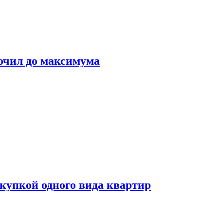
очил до максимума
окупкой одного вида квартир