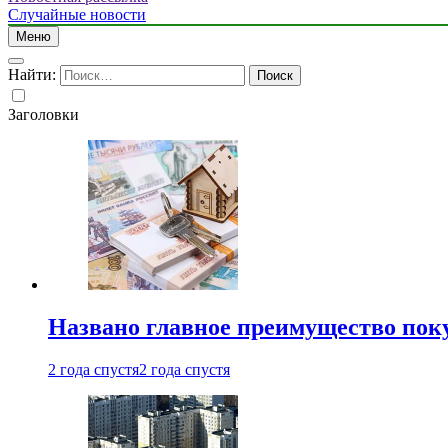
Случайные новости
Меню
Найти:
Заголовки
Названо главное преимущество пок
2 года спустя
2 года спустя