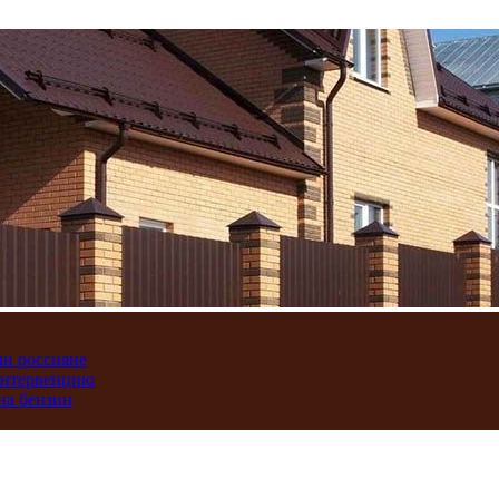
ли россияне
интервенцию
на бензин