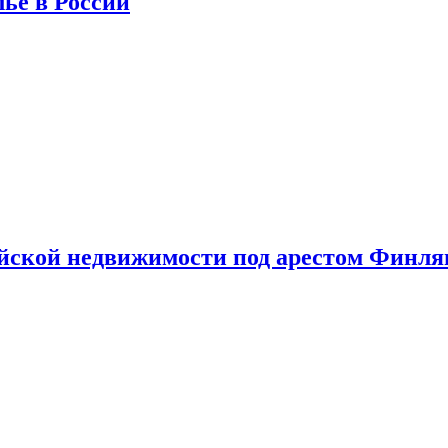
лье в России
ийской недвижимости под арестом Финл