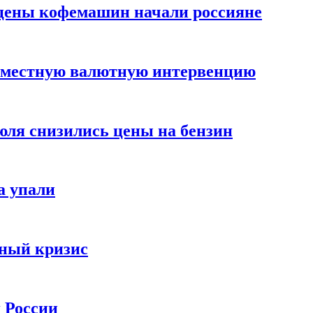
цены кофемашин начали россияне
вместную валютную интервенцию
июля снизились цены на бензин
а упали
зный кризис
х России