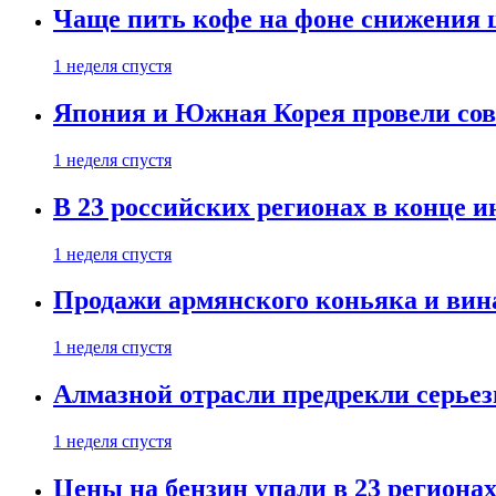
Чаще пить кофе на фоне снижения 
1 неделя спустя
Япония и Южная Корея провели со
1 неделя спустя
В 23 российских регионах в конце 
1 неделя спустя
Продажи армянского коньяка и вин
1 неделя спустя
Алмазной отрасли предрекли серье
1 неделя спустя
Цены на бензин упали в 23 региона