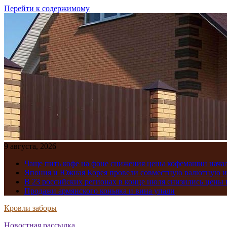
Перейти к содержимому
9 августа, 2026
Чаще пить кофе на фоне снижения цены кофемашин нача
Япония и Южная Корея провели совместную валютную 
В 23 российских регионах в конце июля снизились цены 
Продажи армянского коньяка и вина упали
Кровли заборы
Новостная рассылка