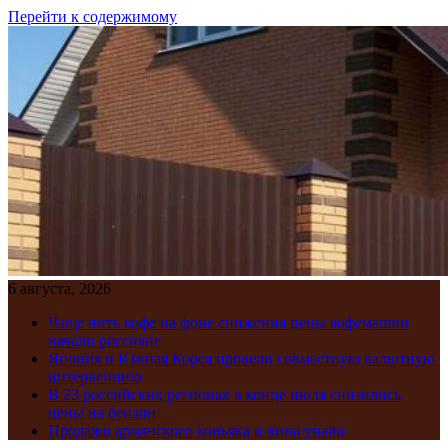
Перейти к содержимому
6 августа, 2026
Чаще пить кофе на фоне снижения цены кофемашин
начали россияне
Япония и Южная Корея провели совместную валютную
интервенцию
В 23 российских регионах в конце июля снизились
цены на бензин
Продажи армянского коньяка и вина упали