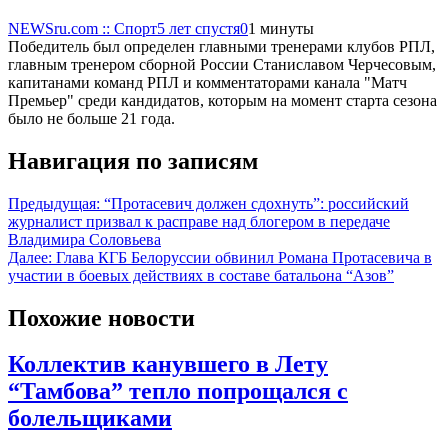
NEWSru.com :: Спорт
5 лет спустя
0
1 минуты
Победитель был определен главными тренерами клубов РПЛ,
главным тренером сборной России Станиславом Черчесовым,
капитанами команд РПЛ и комментаторами канала "Матч
Премьер" среди кандидатов, которым на момент старта сезона
было не больше 21 года.
Навигация по записям
Предыдущая:
“Протасевич должен сдохнуть”: российский
журналист призвал к расправе над блогером в передаче
Владимира Соловьева
Далее:
Глава КГБ Белоруссии обвинил Романа Протасевича в
участии в боевых действиях в составе батальона “Азов”
Похожие новости
Коллектив канувшего в Лету
“Тамбова” тепло попрощался с
болельщиками