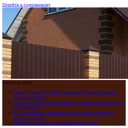
Перейти к содержимому
9 августа, 2026
Чаще пить кофе на фоне снижения цены кофемашин
начали россияне
Япония и Южная Корея провели совместную валютную
интервенцию
В 23 российских регионах в конце июля снизились
цены на бензин
Продажи армянского коньяка и вина упали