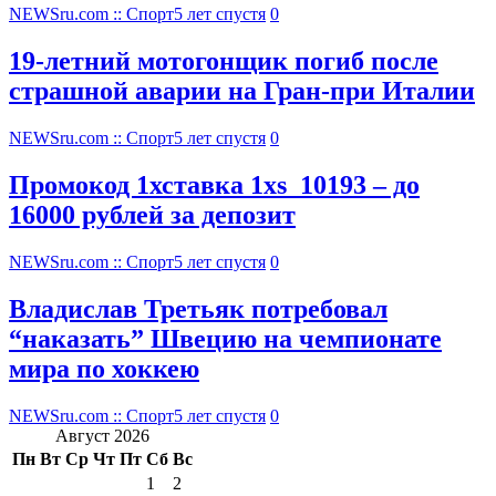
NEWSru.com :: Спорт
5 лет спустя
0
19-летний мотогонщик погиб после
страшной аварии на Гран-при Италии
NEWSru.com :: Спорт
5 лет спустя
0
Промокод 1хставка 1xs_10193 – до
16000 рублей за депозит
NEWSru.com :: Спорт
5 лет спустя
0
Владислав Третьяк потребовал
“наказать” Швецию на чемпионате
мира по хоккею
NEWSru.com :: Спорт
5 лет спустя
0
Август 2026
Пн
Вт
Ср
Чт
Пт
Сб
Вс
1
2