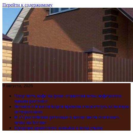
Перейти к содержимому
9 августа, 2026
Чаще пить кофе на фоне снижения цены кофемашин
начали россияне
Япония и Южная Корея провели совместную валютную
интервенцию
В 23 российских регионах в конце июля снизились
цены на бензин
Продажи армянского коньяка и вина упали