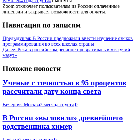
Рамблер
4 года спустя
0
1 минуты
Zoom отключает пользователям из России оплаченные
лицензии и закрывает возможности для оплаты.
Навигация по записям
Предыдущая:
В России предложили ввести изучение языков
программирования во всех школах страны
Далее:
Река в российском регионе превратилась в «тягучий
мазут»
Похожие новости
Ученые с точностью в 95 процентов
рассчитали дату конца света
Вечерняя Москва
2 месяца спустя
0
В России «выловили» древнейшего
родственника химер
Lenta.ru
2 месяца спустя
0