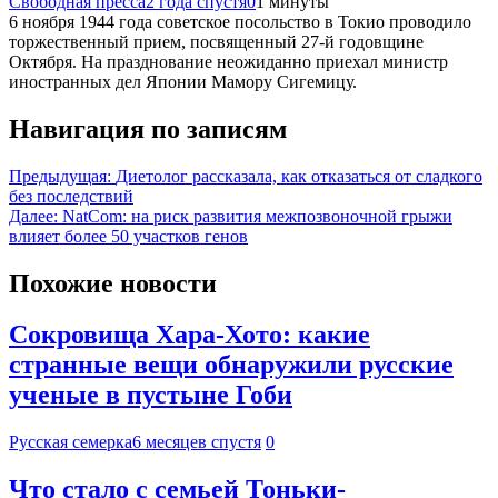
Свободная пресса
2 года спустя
0
1 минуты
6 ноября 1944 года советское посольство в Токио проводило
торжественный прием, посвященный 27-й годовщине
Октября. На празднование неожиданно приехал министр
иностранных дел Японии Мамору Сигемицу.
Навигация по записям
Предыдущая:
Диетолог рассказала, как отказаться от сладкого
без последствий
Далее:
NatCom: на риск развития межпозвоночной грыжи
влияет более 50 участков генов
Похожие новости
Сокровища Хара-Хото: какие
странные вещи обнаружили русские
ученые в пустыне Гоби
Русская семерка
6 месяцев спустя
0
Что стало с семьей Тоньки-