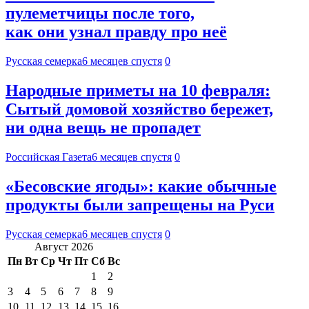
пулеметчицы после того,
как они узнал правду про неё
Русская семерка
6 месяцев спустя
0
Народные приметы на 10 февраля:
Сытый домовой хозяйство бережет,
ни одна вещь не пропадет
Российская Газета
6 месяцев спустя
0
«Бесовские ягоды»: какие обычные
продукты были запрещены на Руси
Русская семерка
6 месяцев спустя
0
Август 2026
Пн
Вт
Ср
Чт
Пт
Сб
Вс
1
2
3
4
5
6
7
8
9
10
11
12
13
14
15
16