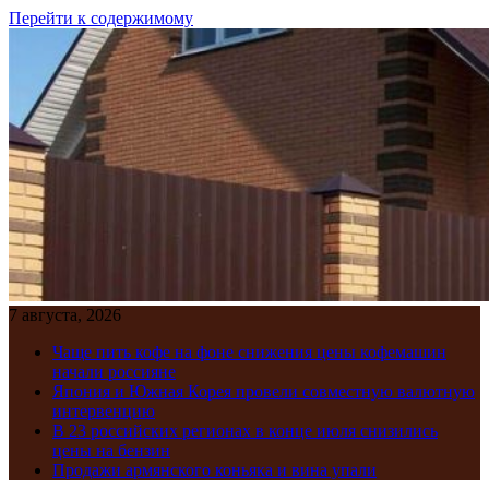
Перейти к содержимому
7 августа, 2026
Чаще пить кофе на фоне снижения цены кофемашин
начали россияне
Япония и Южная Корея провели совместную валютную
интервенцию
В 23 российских регионах в конце июля снизились
цены на бензин
Продажи армянского коньяка и вина упали