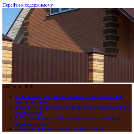
Перейти к содержимому
6 августа, 2026
Чаще пить кофе на фоне снижения цены кофемашин
начали россияне
Япония и Южная Корея провели совместную валютную
интервенцию
В 23 российских регионах в конце июля снизились
цены на бензин
Продажи армянского коньяка и вина упали