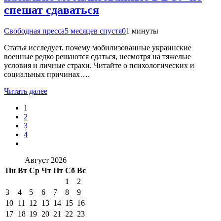
спешат сдаваться
Свободная пресса
5 месяцев спустя
0
1 минуты
Статья исследует, почему мобилизованные украинские
военные редко решаются сдаться, несмотря на тяжелые
условия и личные страхи. Читайте о психологических и
социальных причинах….
Читать далее
1
2
3
4
Август 2026
Пн
Вт
Ср
Чт
Пт
Сб
Вс
1
2
3
4
5
6
7
8
9
10
11
12
13
14
15
16
17
18
19
20
21
22
23