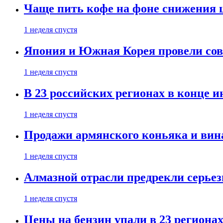
Чаще пить кофе на фоне снижения 
1 неделя спустя
Япония и Южная Корея провели со
1 неделя спустя
В 23 российских регионах в конце 
1 неделя спустя
Продажи армянского коньяка и вин
1 неделя спустя
Алмазной отрасли предрекли серье
1 неделя спустя
Цены на бензин упали в 23 региона