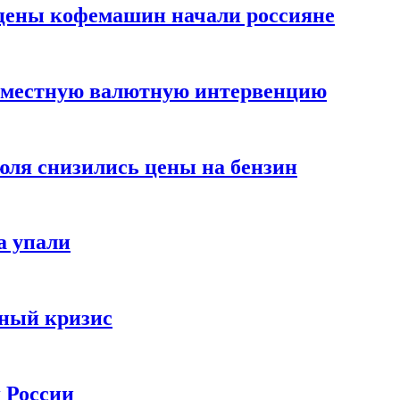
цены кофемашин начали россияне
вместную валютную интервенцию
июля снизились цены на бензин
а упали
зный кризис
х России