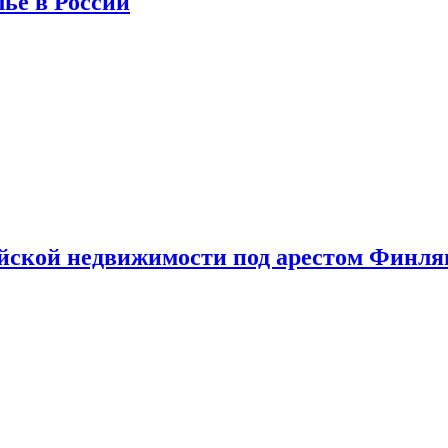
лье в России
ийской недвижимости под арестом Финл