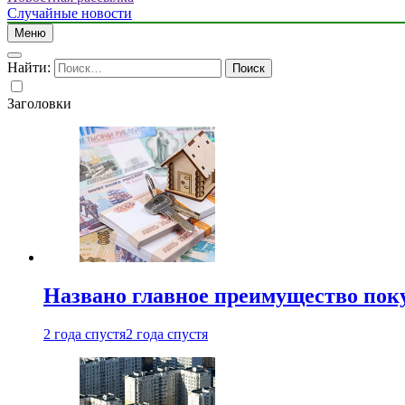
Случайные новости
Меню
Найти:
Заголовки
Названо главное преимущество пок
2 года спустя
2 года спустя