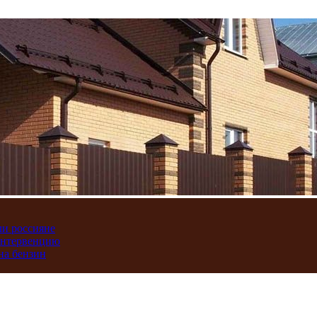
ли россияне
интервенцию
на бензин