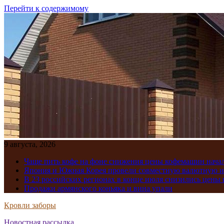
Перейти к содержимому
9 августа, 2026
Чаще пить кофе на фоне снижения цены кофемашин нача
Япония и Южная Корея провели совместную валютную 
В 23 российских регионах в конце июля снизились цены 
Продажи армянского коньяка и вина упали
Кровли заборы
Новостная рассылка