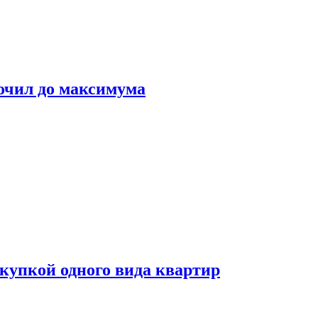
очил до максимума
окупкой одного вида квартир