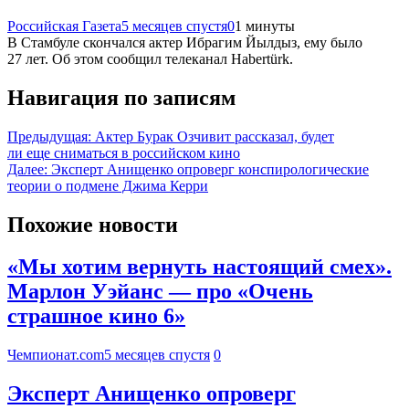
Российская Газета
5 месяцев спустя
0
1 минуты
В Стамбуле скончался актер Ибрагим Йылдыз, ему было
27 лет. Об этом сообщил телеканал Habertürk.
Навигация по записям
Предыдущая:
Актер Бурак Озчивит рассказал, будет
ли еще сниматься в российском кино
Далее:
Эксперт Анищенко опроверг конспирологические
теории о подмене Джима Керри
Похожие новости
«Мы хотим вернуть настоящий смех».
Марлон Уэйанс — про «Очень
страшное кино 6»
Чемпионат.com
5 месяцев спустя
0
Эксперт Анищенко опроверг