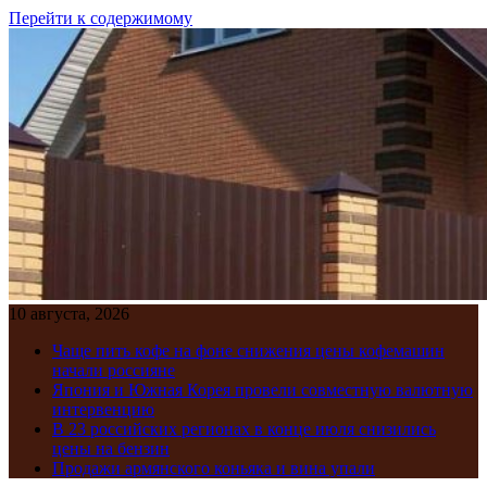
Перейти к содержимому
10 августа, 2026
Чаще пить кофе на фоне снижения цены кофемашин
начали россияне
Япония и Южная Корея провели совместную валютную
интервенцию
В 23 российских регионах в конце июля снизились
цены на бензин
Продажи армянского коньяка и вина упали