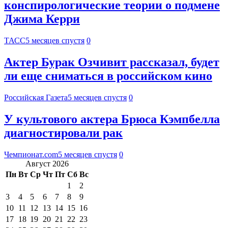
конспирологические теории о подмене
Джима Керри
ТАСС
5 месяцев спустя
0
Актер Бурак Озчивит рассказал, будет
ли еще сниматься в российском кино
Российская Газета
5 месяцев спустя
0
У культового актера Брюса Кэмпбелла
диагностировали рак
Чемпионат.com
5 месяцев спустя
0
Август 2026
Пн
Вт
Ср
Чт
Пт
Сб
Вс
1
2
3
4
5
6
7
8
9
10
11
12
13
14
15
16
17
18
19
20
21
22
23