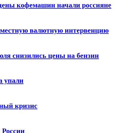
цены кофемашин начали россияне
вместную валютную интервенцию
июля снизились цены на бензин
а упали
зный кризис
х России