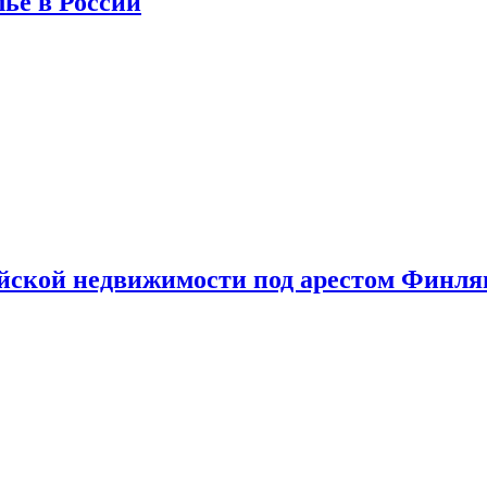
лье в России
ийской недвижимости под арестом Финл