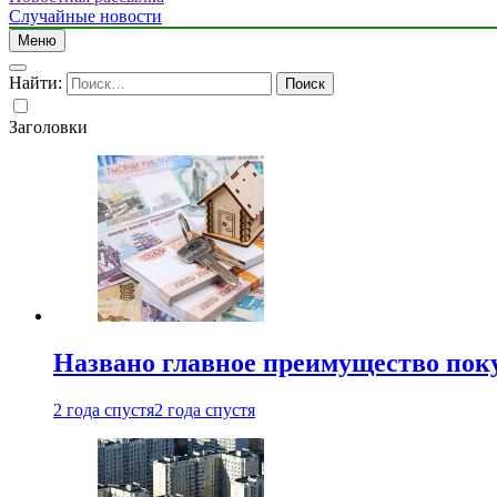
Случайные новости
Меню
Найти:
Заголовки
Названо главное преимущество пок
2 года спустя
2 года спустя