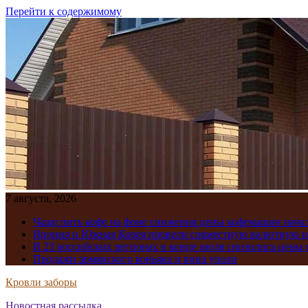
Перейти к содержимому
7 августа, 2026
Чаще пить кофе на фоне снижения цены кофемашин нача
Япония и Южная Корея провели совместную валютную 
В 23 российских регионах в конце июля снизились цены 
Продажи армянского коньяка и вина упали
Кровли заборы
Новостная рассылка