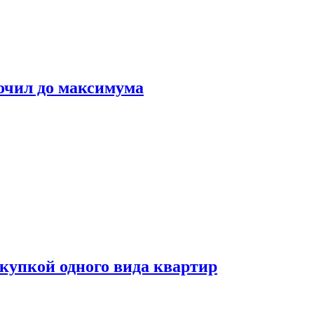
очил до максимума
окупкой одного вида квартир