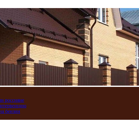
ли россияне
интервенцию
на бензин