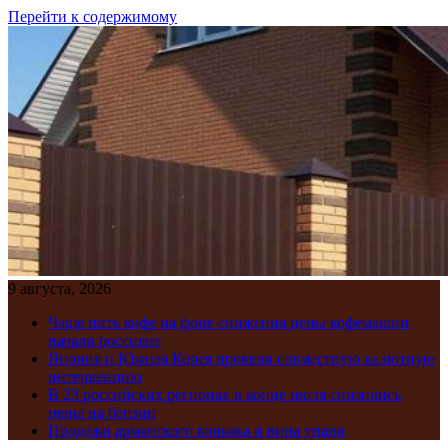
Перейти к содержимому
9 августа, 2026
Чаще пить кофе на фоне снижения цены кофемашин
начали россияне
Япония и Южная Корея провели совместную валютную
интервенцию
В 23 российских регионах в конце июля снизились
цены на бензин
Продажи армянского коньяка и вина упали