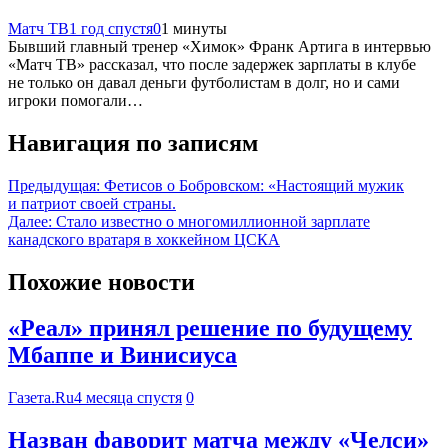
Матч ТВ
1 год спустя
0
1 минуты
Бывший главный тренер «Химок» Франк Артига в интервью
«Матч ТВ» рассказал, что после задержек зарплаты в клубе
не только он давал деньги футболистам в долг, но и сами
игроки помогали…
Навигация по записям
Предыдущая:
Фетисов о Бобровском: «Настоящий мужик
и патриот своей страны.
Далее:
Стало известно о многомиллионной зарплате
канадского вратаря в хоккейном ЦСКА
Похожие новости
«Реал» принял решение по будущему
Мбаппе и Винисиуса
Газета.Ru
4 месяца спустя
0
Назван фаворит матча между «Челси»