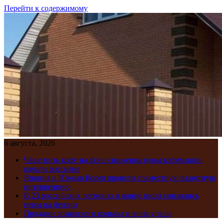
Перейти к содержимому
6 августа, 2026
Чаще пить кофе на фоне снижения цены кофемашин
начали россияне
Япония и Южная Корея провели совместную валютную
интервенцию
В 23 российских регионах в конце июля снизились
цены на бензин
Продажи армянского коньяка и вина упали