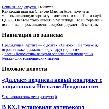
Lenta.ru
1 год спустя
0
1 минуты
Канадский вратарь Спенсер Мартин будет получать
многомиллионную зарплату в московском хоккейном клубе
ЦСКА. Об этом стало известно Metaratings. По информации
источника, игрок заключит с клубом двухлетний контракт.
Навигация по записям
Предыдущая:
Артига — о долгах «Химок»: «Не только я,
игроки также одалживали друг другу деньги»
Далее:
«Локомотив» раскрыл особенности проведения
ближайших товарищеских матчей
Похожие новости
«Даллас» подписал новый контракт с
защитником Нильсом Лундквистом
Чемпионат.com
4 месяца спустя
0
В КХЛ установили антирекорд