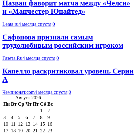
Назван фаворит матча между «Челси»
и «Манчестер Юнайтед»
Lenta.ru
4 месяца спустя
0
Сафонова признали самым
трудолюбивым российским игроком
Газета.Ru
4 месяца спустя
0
Капелло раскритиковал уровень Серии
А
Чемпионат.com
4 месяца спустя
0
Август 2026
Пн
Вт
Ср
Чт
Пт
Сб
Вс
1
2
3
4
5
6
7
8
9
10
11
12
13
14
15
16
17
18
19
20
21
22
23