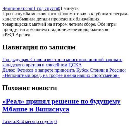
Чемпионат.com
1 год спустя
0
1 минуты
Пресс-служба московского «Локомотива» в клубном телеграм-
канале объявила детали проведения ближайших
товарищеских матчей на втором летнем сборе. Обе игры
пройдут на домашнем стадионе железнодорожников —
«РЖД Арене».
Навигация по записям
Предыдущая:
Стало известно о многомиллионной зарплате
канадского вратаря в хоккейном ЦСКА
Далее:
Фетисов о запрете привозить Кубок Стэнли в Россию:
«Непонятный бред, на трофее имена наших спортсменов»
Похожие новости
«Реал» принял решение по будущему
Мбаппе и Винисиуса
Газета.Ru
4 месяца спустя
0