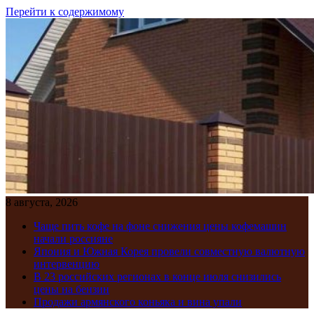
Перейти к содержимому
8 августа, 2026
Чаще пить кофе на фоне снижения цены кофемашин
начали россияне
Япония и Южная Корея провели совместную валютную
интервенцию
В 23 российских регионах в конце июля снизились
цены на бензин
Продажи армянского коньяка и вина упали