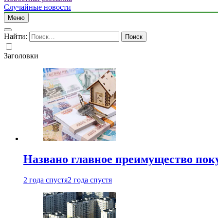
Случайные новости
Меню
Найти:
Заголовки
Названо главное преимущество пок
2 года спустя
2 года спустя