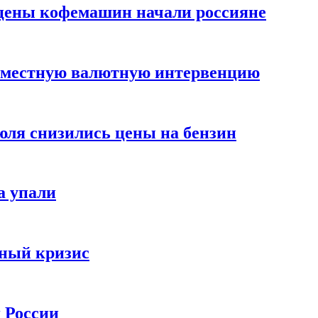
цены кофемашин начали россияне
вместную валютную интервенцию
июля снизились цены на бензин
а упали
зный кризис
х России