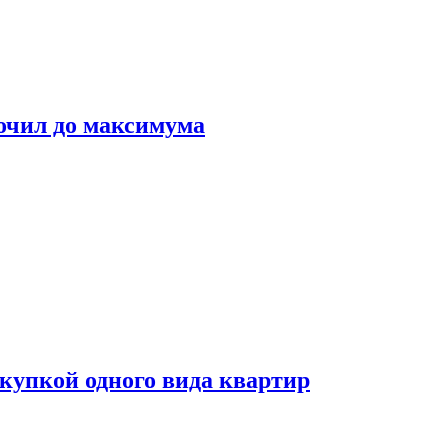
очил до максимума
окупкой одного вида квартир