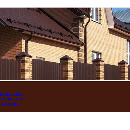
ли россияне
интервенцию
на бензин