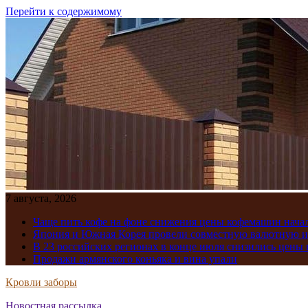
Перейти к содержимому
7 августа, 2026
Чаще пить кофе на фоне снижения цены кофемашин нача
Япония и Южная Корея провели совместную валютную 
В 23 российских регионах в конце июля снизились цены 
Продажи армянского коньяка и вина упали
Кровли заборы
Новостная рассылка