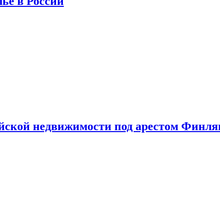
лье в России
ийской недвижимости под арестом Финл