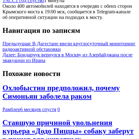
ТАСС
1 год спустя
0
1 минуты
Около 400 автомобилей находятся в очередях с обеих сторон
Крымского моста к 19:00 мск, сообщается в Telegram-канале
об оперативной ситуации на подходах к мосту.
Навигация по записям
Предыдущая:
В Дагестане ввели круглосуточный мониторинг
радиоактивной обстановки
Далее:
Бондарчук вернулся в Москву из Азербайджана после
эвакуации из Ирана
Похожие новости
Охлобыстин предположил, почему
Симоньян заболела раком
Рамблер
6 месяцев спустя
0
Ставшую причиной увольнения
курьера «Додо Пиццы» собаку заберут