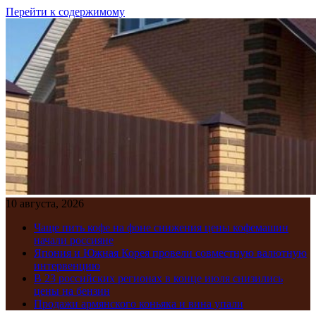
Перейти к содержимому
10 августа, 2026
Чаще пить кофе на фоне снижения цены кофемашин
начали россияне
Япония и Южная Корея провели совместную валютную
интервенцию
В 23 российских регионах в конце июля снизились
цены на бензин
Продажи армянского коньяка и вина упали