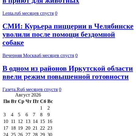
в приют для животных
Lenta.ru
6 месяцев спустя
0
СМИ: Курьера пиццерии в Челябинске
уволили после помощи бездомной
собаке
Вечерняя Москва
6 месяцев спустя
0
В одном из районов Иркутской области
ввели режим повышенной готовности
Газета.Ru
6 месяцев спустя
0
Август 2026
Пн
Вт
Ср
Чт
Пт
Сб
Вс
1
2
3
4
5
6
7
8
9
10
11
12
13
14
15
16
17
18
19
20
21
22
23
24
25
26
27
28
29
30