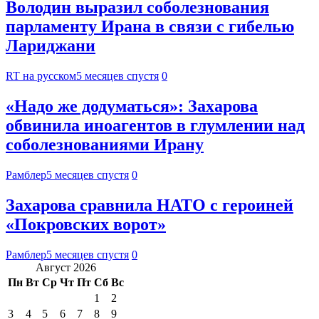
Володин выразил соболезнования
парламенту Ирана в связи с гибелью
Лариджани
RT на русском
5 месяцев спустя
0
«Надо же додуматься»: Захарова
обвинила иноагентов в глумлении над
соболезнованиями Ирану
Рамблер
5 месяцев спустя
0
Захарова сравнила НАТО с героиней
«Покровских ворот»
Рамблер
5 месяцев спустя
0
Август 2026
Пн
Вт
Ср
Чт
Пт
Сб
Вс
1
2
3
4
5
6
7
8
9