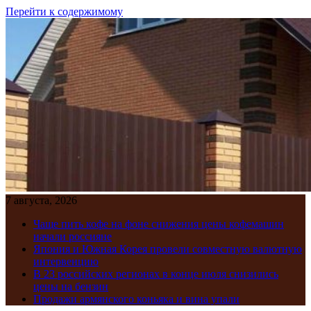
Перейти к содержимому
7 августа, 2026
Чаще пить кофе на фоне снижения цены кофемашин
начали россияне
Япония и Южная Корея провели совместную валютную
интервенцию
В 23 российских регионах в конце июля снизились
цены на бензин
Продажи армянского коньяка и вина упали