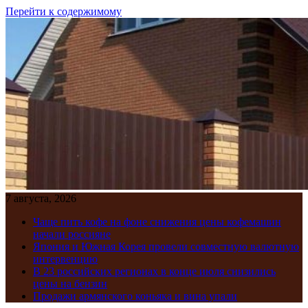
Перейти к содержимому
7 августа, 2026
Чаще пить кофе на фоне снижения цены кофемашин
начали россияне
Япония и Южная Корея провели совместную валютную
интервенцию
В 23 российских регионах в конце июля снизились
цены на бензин
Продажи армянского коньяка и вина упали