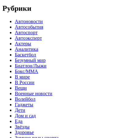
Рубрики
Автоновости
Автособытия
Автоспорт
Автоэксперт
Актеры
Аналитика
Баскетбол
Безумный мир
Биатлон/Лыжи
Бокс/MMA
В мире
В России
Вещи
Военные новости
Волейбол
Гаджеты
Дети
Дом и сад
Еда
Звёзды
Здоровье
Зимние виды спорта