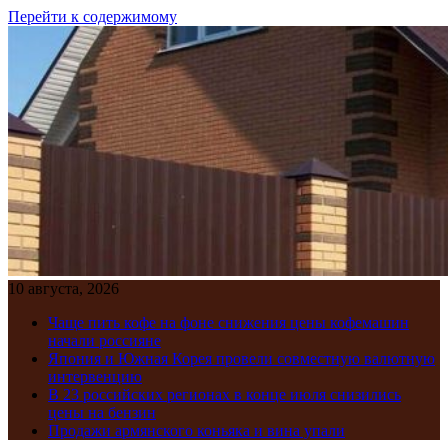
Перейти к содержимому
10 августа, 2026
Чаще пить кофе на фоне снижения цены кофемашин
начали россияне
Япония и Южная Корея провели совместную валютную
интервенцию
В 23 российских регионах в конце июля снизились
цены на бензин
Продажи армянского коньяка и вина упали