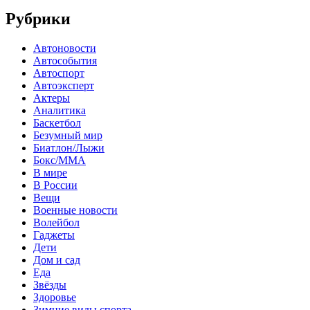
Рубрики
Автоновости
Автособытия
Автоспорт
Автоэксперт
Актеры
Аналитика
Баскетбол
Безумный мир
Биатлон/Лыжи
Бокс/MMA
В мире
В России
Вещи
Военные новости
Волейбол
Гаджеты
Дети
Дом и сад
Еда
Звёзды
Здоровье
Зимние виды спорта