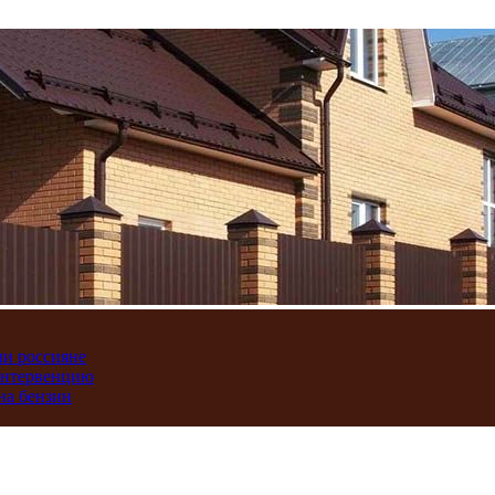
ли россияне
интервенцию
на бензин