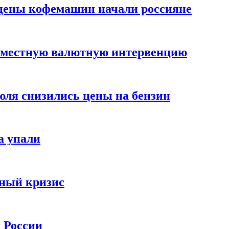
цены кофемашин начали россияне
вместную валютную интервенцию
июля снизились цены на бензин
а упали
зный кризис
х России