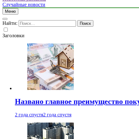
Случайные новости
Меню
Найти:
Заголовки
Названо главное преимущество пок
2 года спустя
2 года спустя