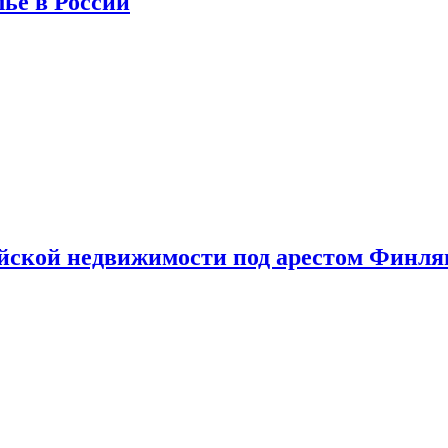
лье в России
ийской недвижимости под арестом Финл