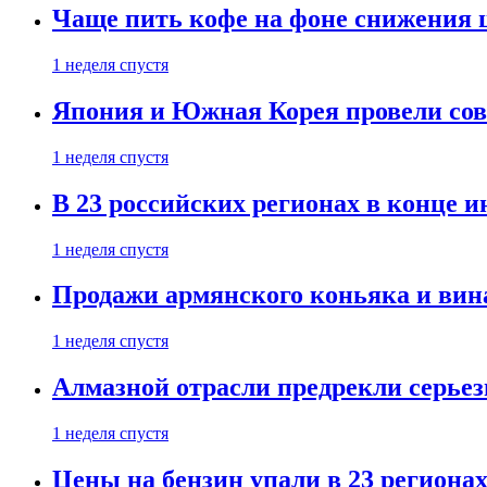
Чаще пить кофе на фоне снижения 
1 неделя спустя
Япония и Южная Корея провели со
1 неделя спустя
В 23 российских регионах в конце 
1 неделя спустя
Продажи армянского коньяка и вин
1 неделя спустя
Алмазной отрасли предрекли серье
1 неделя спустя
Цены на бензин упали в 23 региона