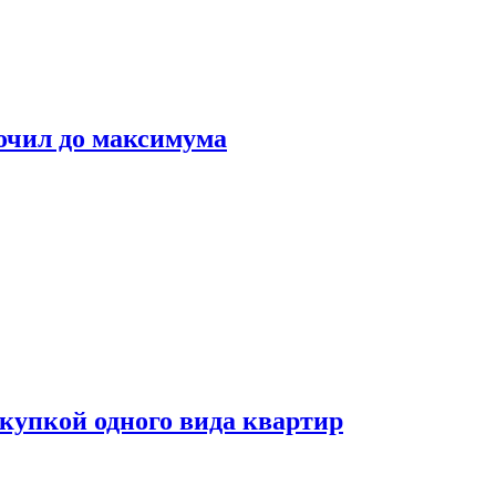
очил до максимума
окупкой одного вида квартир