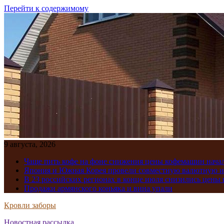
Перейти к содержимому
9 августа, 2026
Чаще пить кофе на фоне снижения цены кофемашин нача
Япония и Южная Корея провели совместную валютную 
В 23 российских регионах в конце июля снизились цены 
Продажи армянского коньяка и вина упали
Кровли заборы
Новостная рассылка