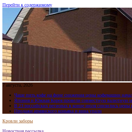
Перейти к содержимому
7 августа, 2026
Чаще пить кофе на фоне снижения цены кофемашин нача
Япония и Южная Корея провели совместную валютную 
В 23 российских регионах в конце июля снизились цены 
Продажи армянского коньяка и вина упали
Кровли заборы
Новостная рассылка