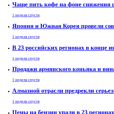
Чаще пить кофе на фоне снижения 
1 неделя спустя
Япония и Южная Корея провели со
1 неделя спустя
В 23 российских регионах в конце 
1 неделя спустя
Продажи армянского коньяка и вин
1 неделя спустя
Алмазной отрасли предрекли серье
1 неделя спустя
Цены на бензин упали в 23 региона