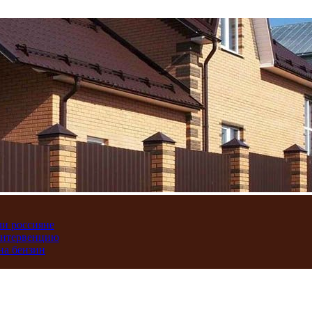
ли россияне
интервенцию
на бензин