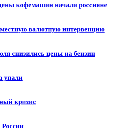
цены кофемашин начали россияне
вместную валютную интервенцию
июля снизились цены на бензин
а упали
зный кризис
х России