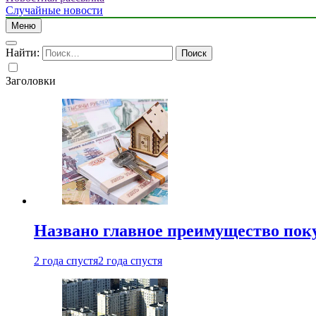
Случайные новости
Меню
Найти:
Заголовки
Названо главное преимущество пок
2 года спустя
2 года спустя