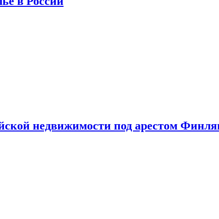
лье в России
ийской недвижимости под арестом Финл