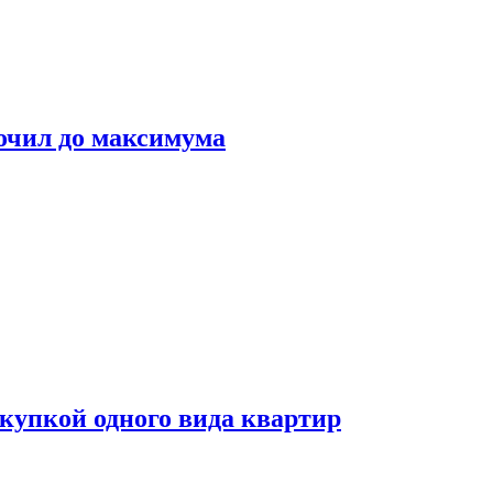
очил до максимума
окупкой одного вида квартир