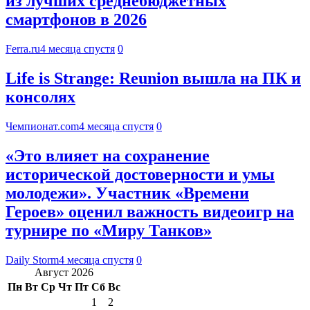
из лучших среднебюджетных
смартфонов в 2026
Ferra.ru
4 месяца спустя
0
Life is Strange: Reunion вышла на ПК и
консолях
Чемпионат.com
4 месяца спустя
0
«Это влияет на сохранение
исторической достоверности и умы
молодежи». Участник «Времени
Героев» оценил важность видеоигр на
турнире по «Миру Танков»
Daily Storm
4 месяца спустя
0
Август 2026
Пн
Вт
Ср
Чт
Пт
Сб
Вс
1
2