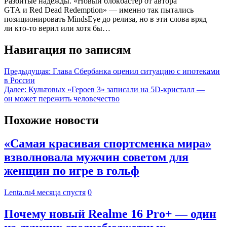
Разбитые надежды. «Новый блокбастер от автора
GTA и Red Dead Redemption» — именно так пытались
позиционировать MindsEye до релиза, но в эти слова вряд
ли кто-то верил или хотя бы…
Навигация по записям
Предыдущая:
Глава Сбербанка оценил ситуацию с ипотеками
в России
Далее:
Культовых «Героев 3» записали на 5D-кристалл —
он может пережить человечество
Похожие новости
«Самая красивая спортсменка мира»
взволновала мужчин советом для
женщин по игре в гольф
Lenta.ru
4 месяца спустя
0
Почему новый Realme 16 Pro+ — один