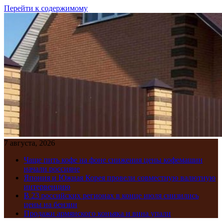
Перейти к содержимому
7 августа, 2026
Чаще пить кофе на фоне снижения цены кофемашин
начали россияне
Япония и Южная Корея провели совместную валютную
интервенцию
В 23 российских регионах в конце июля снизились
цены на бензин
Продажи армянского коньяка и вина упали