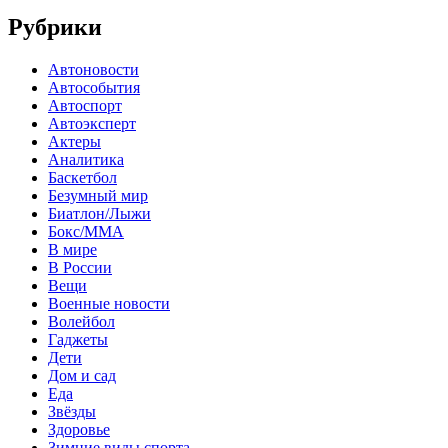
Рубрики
Автоновости
Автособытия
Автоспорт
Автоэксперт
Актеры
Аналитика
Баскетбол
Безумный мир
Биатлон/Лыжи
Бокс/MMA
В мире
В России
Вещи
Военные новости
Волейбол
Гаджеты
Дети
Дом и сад
Еда
Звёзды
Здоровье
Зимние виды спорта