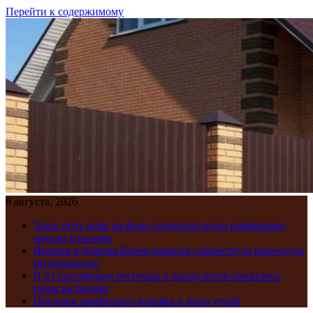
Перейти к содержимому
8 августа, 2026
Чаще пить кофе на фоне снижения цены кофемашин
начали россияне
Япония и Южная Корея провели совместную валютную
интервенцию
В 23 российских регионах в конце июля снизились
цены на бензин
Продажи армянского коньяка и вина упали