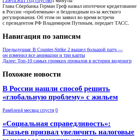
Газета.Ru
1 год спустя
0
1 минуты
Глава Сбербанка Герман Греф назвал ипотечное кредитование
в России «проблемным» и бездоходным из-за жесткого
регулирования. Об этом он заявил во время встречи
с президентом РФ Владимиром Путиным, передает ТАСС.
Навигация по записям
Предыдущая:
В Counter-Strike 2 вышел большой патч —
он изменил все анимации и три карты
Далее:
Топ-10 самых громких провалов в истории видеоигр
Похожие новости
В России нашли способ решить
«глобальную проблему» с жильем
Рамблер
4 месяца спустя
0
«Социальная справедливость»:
Глазьев призвал увеличить налоговые