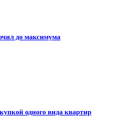
очил до максимума
окупкой одного вида квартир