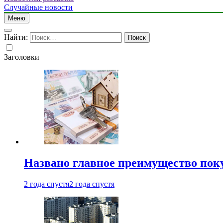
Случайные новости
Меню
Найти:
Заголовки
Названо главное преимущество пок
2 года спустя
2 года спустя