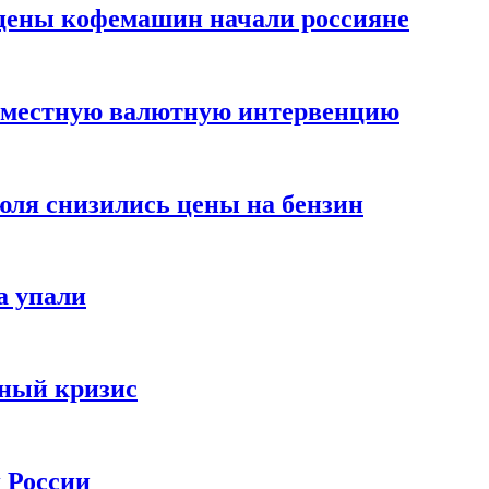
цены кофемашин начали россияне
вместную валютную интервенцию
июля снизились цены на бензин
а упали
зный кризис
х России