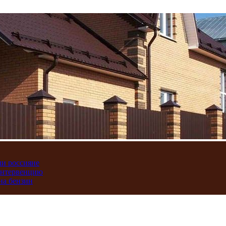
ли россияне
интервенцию
на бензин