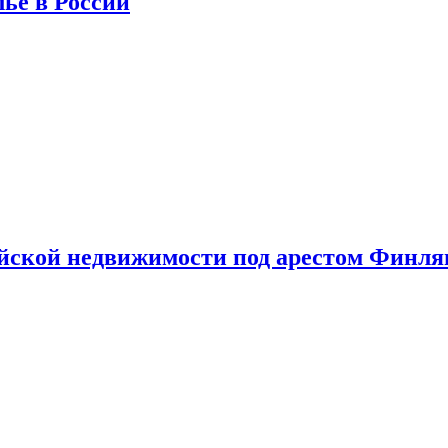
лье в России
ийской недвижимости под арестом Финл