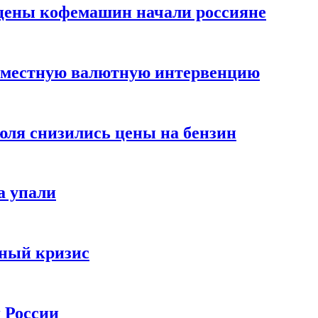
цены кофемашин начали россияне
вместную валютную интервенцию
июля снизились цены на бензин
а упали
зный кризис
х России