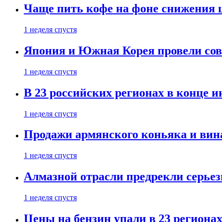
Чаще пить кофе на фоне снижения 
1 неделя спустя
Япония и Южная Корея провели со
1 неделя спустя
В 23 российских регионах в конце 
1 неделя спустя
Продажи армянского коньяка и вин
1 неделя спустя
Алмазной отрасли предрекли серье
1 неделя спустя
Цены на бензин упали в 23 региона