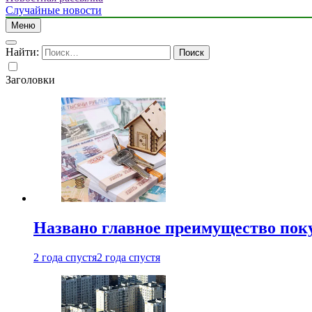
Случайные новости
Меню
Найти:
Заголовки
Названо главное преимущество пок
2 года спустя
2 года спустя