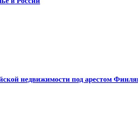
лье в России
ийской недвижимости под арестом Финл