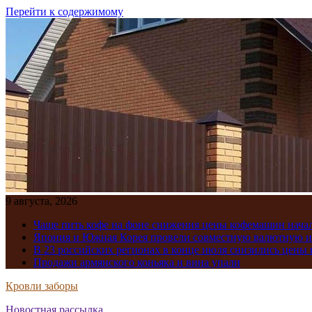
Перейти к содержимому
9 августа, 2026
Чаще пить кофе на фоне снижения цены кофемашин нача
Япония и Южная Корея провели совместную валютную 
В 23 российских регионах в конце июля снизились цены 
Продажи армянского коньяка и вина упали
Кровли заборы
Новостная рассылка