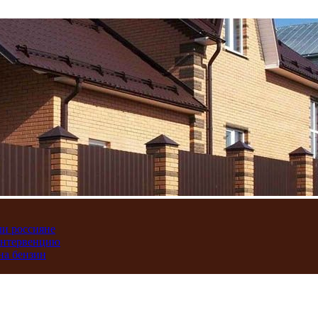
ли россияне
интервенцию
на бензин