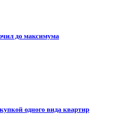
очил до максимума
окупкой одного вида квартир