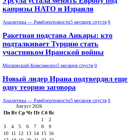
Урсула устала менять Европу под
капризы НАТО и Израиля
Аналитика — Рамблер/новости
5 месяцев спустя
0
Ракетная подстава Анкары: кто
подталкивает Турцию стать
участником Иранской войны
Московский Комсомолец
5 месяцев спустя
0
Новый лидер Ирана подтвердил еще
одну теорию заговора
Аналитика — Рамблер/новости
5 месяцев спустя
0
Август 2026
Пн
Вт
Ср
Чт
Пт
Сб
Вс
1
2
3
4
5
6
7
8
9
10
11
12
13
14
15
16