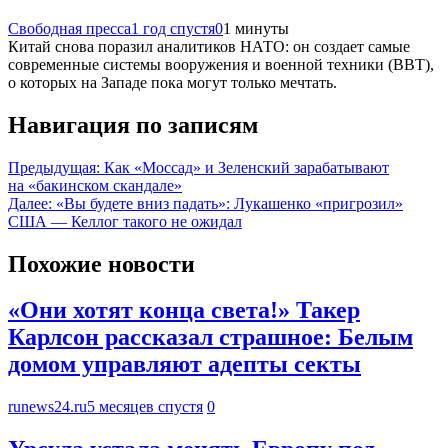
Свободная пресса
1 год спустя
0
1 минуты
Китай снова поразил аналитиков НАТО: он создает самые
современные системы вооружения и военной техники (ВВТ),
о которых на Западе пока могут только мечтать.
Навигация по записям
Предыдущая:
Как «Моссад» и Зеленский зарабатывают
на «бакинском скандале»
Далее:
«Вы будете вниз падать»: Лукашенко «пригрозил»
США — Келлог такого не ожидал
Похожие новости
«Они хотят конца света!» Такер
Карлсон рассказал страшное: Белым
домом управляют адепты секты
runews24.ru
5 месяцев спустя
0