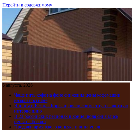
Перейти к содержимому
6 августа, 2026
Чаще пить кофе на фоне снижения цены кофемашин
начали россияне
Япония и Южная Корея провели совместную валютную
интервенцию
В 23 российских регионах в конце июля снизились
цены на бензин
Продажи армянского коньяка и вина упали