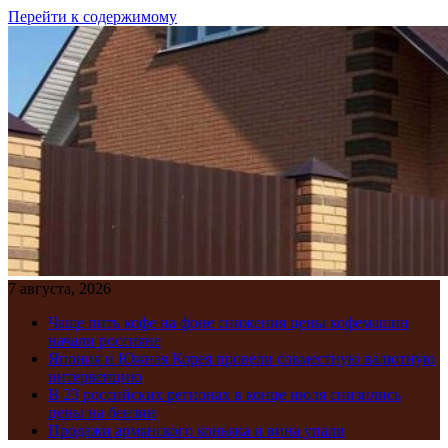
Перейти к содержимому
7 августа, 2026
Чаще пить кофе на фоне снижения цены кофемашин
начали россияне
Япония и Южная Корея провели совместную валютную
интервенцию
В 23 российских регионах в конце июля снизились
цены на бензин
Продажи армянского коньяка и вина упали