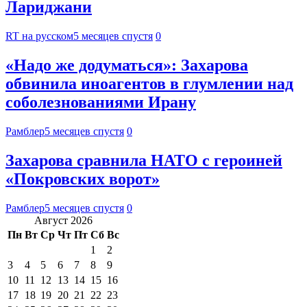
Лариджани
RT на русском
5 месяцев спустя
0
«Надо же додуматься»: Захарова
обвинила иноагентов в глумлении над
соболезнованиями Ирану
Рамблер
5 месяцев спустя
0
Захарова сравнила НАТО с героиней
«Покровских ворот»
Рамблер
5 месяцев спустя
0
Август 2026
Пн
Вт
Ср
Чт
Пт
Сб
Вс
1
2
3
4
5
6
7
8
9
10
11
12
13
14
15
16
17
18
19
20
21
22
23