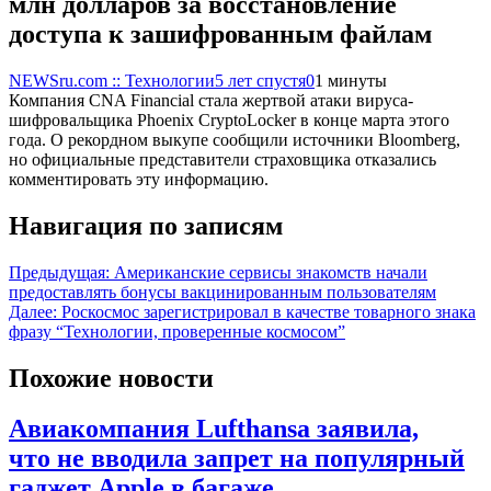
млн долларов за восстановление
доступа к зашифрованным файлам
NEWSru.com :: Технологии
5 лет спустя
0
1 минуты
Компания CNA Financial стала жертвой атаки вируса-
шифровальщика Phoenix CryptoLocker в конце марта этого
года. О рекордном выкупе сообщили источники Bloomberg,
но официальные представители страховщика отказались
комментировать эту информацию.
Навигация по записям
Предыдущая:
Американские сервисы знакомств начали
предоставлять бонусы вакцинированным пользователям
Далее:
Роскосмос зарегистрировал в качестве товарного знака
фразу “Технологии, проверенные космосом”
Похожие новости
Авиакомпания Lufthansa заявила,
что не вводила запрет на популярный
гаджет Apple в багаже