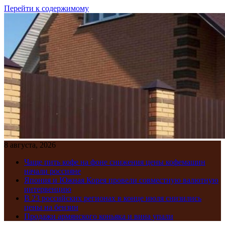
Перейти к содержимому
8 августа, 2026
Чаще пить кофе на фоне снижения цены кофемашин
начали россияне
Япония и Южная Корея провели совместную валютную
интервенцию
В 23 российских регионах в конце июля снизились
цены на бензин
Продажи армянского коньяка и вина упали