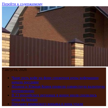
Перейти к содержимому
7 августа, 2026
Чаще пить кофе на фоне снижения цены кофемашин
начали россияне
Япония и Южная Корея провели совместную валютную
интервенцию
В 23 российских регионах в конце июля снизились
цены на бензин
Продажи армянского коньяка и вина упали