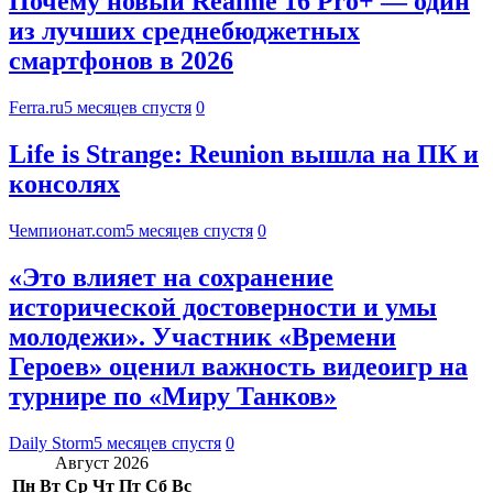
Почему новый Realme 16 Pro+ — один
из лучших среднебюджетных
смартфонов в 2026
Ferra.ru
5 месяцев спустя
0
Life is Strange: Reunion вышла на ПК и
консолях
Чемпионат.com
5 месяцев спустя
0
«Это влияет на сохранение
исторической достоверности и умы
молодежи». Участник «Времени
Героев» оценил важность видеоигр на
турнире по «Миру Танков»
Daily Storm
5 месяцев спустя
0
Август 2026
Пн
Вт
Ср
Чт
Пт
Сб
Вс