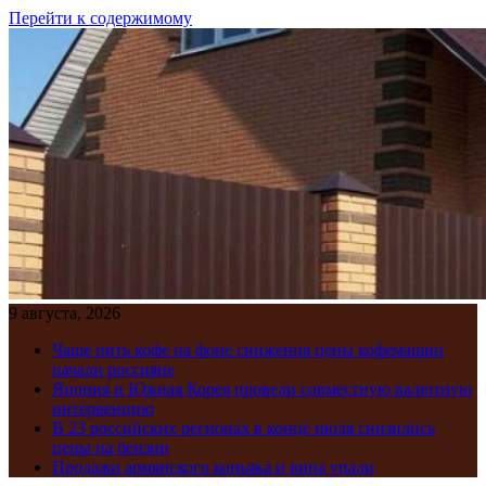
Перейти к содержимому
9 августа, 2026
Чаще пить кофе на фоне снижения цены кофемашин
начали россияне
Япония и Южная Корея провели совместную валютную
интервенцию
В 23 российских регионах в конце июля снизились
цены на бензин
Продажи армянского коньяка и вина упали