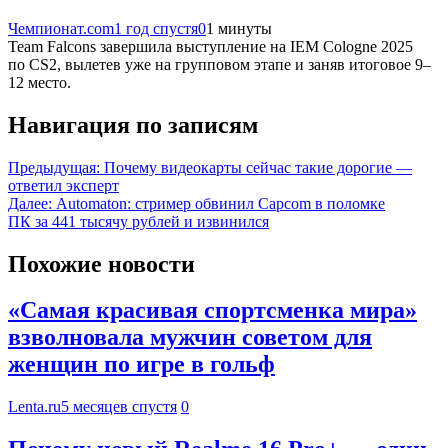
Чемпионат.com
1 год спустя
0
1 минуты
Team Falcons завершила выступление на IEM Cologne 2025
по CS2, вылетев уже на групповом этапе и заняв итоговое 9–
12 место.
Навигация по записям
Предыдущая:
Почему видеокарты сейчас такие дорогие —
ответил эксперт
Далее:
Automaton: стример обвинил Capcom в поломке
ПК за 441 тысячу рублей и извинился
Похожие новости
«Самая красивая спортсменка мира»
взволновала мужчин советом для
женщин по игре в гольф
Lenta.ru
5 месяцев спустя
0