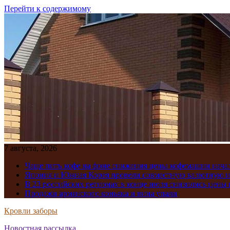
Перейти к содержимому
7 августа, 2026
Чаще пить кофе на фоне снижения цены кофемашин нача
Япония и Южная Корея провели совместную валютную 
В 23 российских регионах в конце июля снизились цены 
Продажи армянского коньяка и вина упали
Кровли заборы
Новостная рассылка