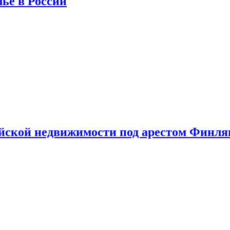
лье в России
ийской недвижимости под арестом Финл