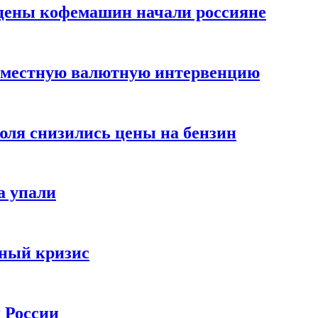
цены кофемашин начали россияне
вместную валютную интервенцию
июля снизились цены на бензин
а упали
зный кризис
х России