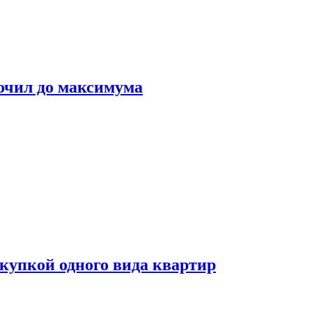
очил до максимума
окупкой одного вида квартир