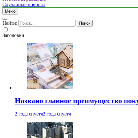
Случайные новости
Меню
Найти:
Заголовки
Названо главное преимущество пок
2 года спустя
2 года спустя