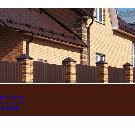
ли россияне
интервенцию
на бензин