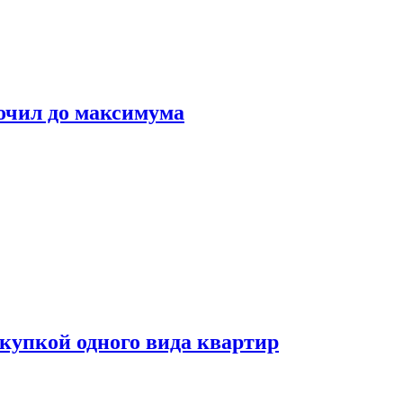
очил до максимума
окупкой одного вида квартир