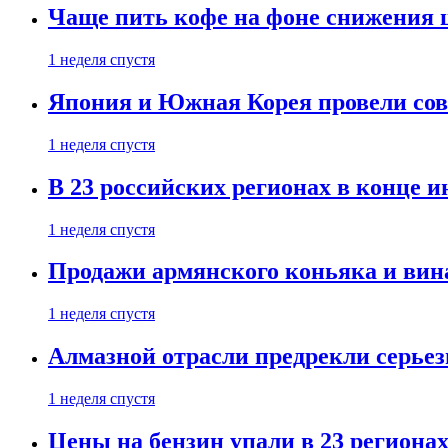
Чаще пить кофе на фоне снижения 
1 неделя спустя
Япония и Южная Корея провели со
1 неделя спустя
В 23 российских регионах в конце 
1 неделя спустя
Продажи армянского коньяка и вин
1 неделя спустя
Алмазной отрасли предрекли серье
1 неделя спустя
Цены на бензин упали в 23 региона