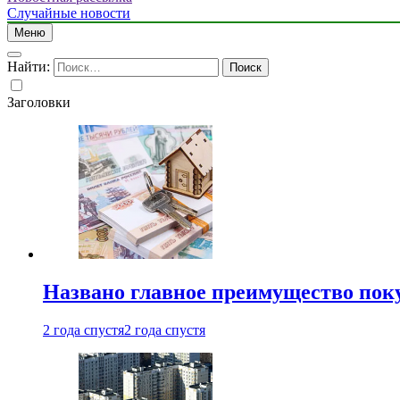
Случайные новости
Меню
Найти:
Заголовки
Названо главное преимущество пок
2 года спустя
2 года спустя