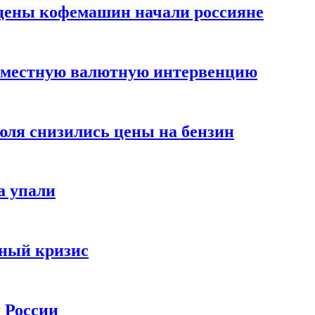
цены кофемашин начали россияне
вместную валютную интервенцию
июля снизились цены на бензин
а упали
зный кризис
х России