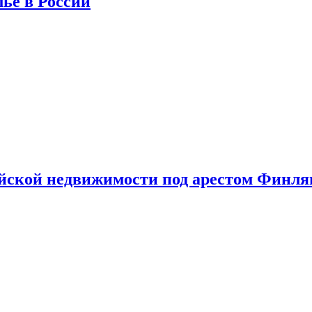
лье в России
ийской недвижимости под арестом Финл