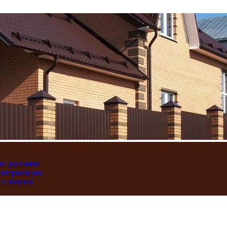
ли россияне
интервенцию
на бензин