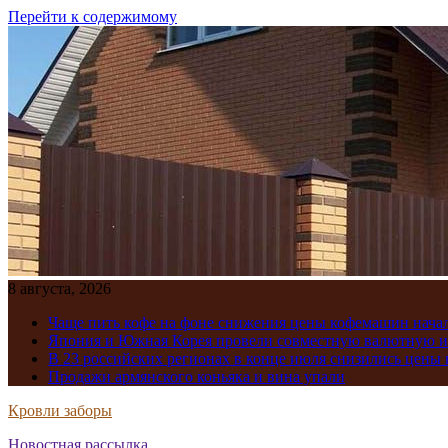
Перейти к содержимому
8 августа, 2026
Чаще пить кофе на фоне снижения цены кофемашин нача
Япония и Южная Корея провели совместную валютную 
В 23 российских регионах в конце июля снизились цены 
Продажи армянского коньяка и вина упали
Кровли заборы
Новостная рассылка