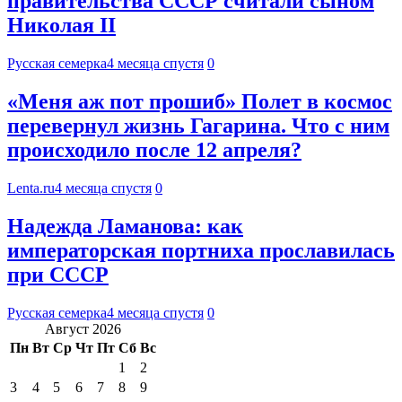
правительства СССР считали сыном
Николая II
Русская семерка
4 месяца спустя
0
«Меня аж пот прошиб» Полет в космос
перевернул жизнь Гагарина. Что с ним
происходило после 12 апреля?
Lenta.ru
4 месяца спустя
0
Надежда Ламанова: как
императорская портниха прославилась
при СССР
Русская семерка
4 месяца спустя
0
Август 2026
Пн
Вт
Ср
Чт
Пт
Сб
Вс
1
2
3
4
5
6
7
8
9