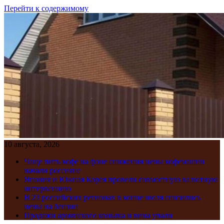
Перейти к содержимому
10 августа, 2026
Чаще пить кофе на фоне снижения цены кофемашин
начали россияне
Япония и Южная Корея провели совместную валютную
интервенцию
В 23 российских регионах в конце июля снизились
цены на бензин
Продажи армянского коньяка и вина упали