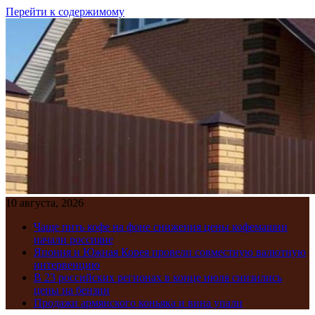
Перейти к содержимому
10 августа, 2026
Чаще пить кофе на фоне снижения цены кофемашин
начали россияне
Япония и Южная Корея провели совместную валютную
интервенцию
В 23 российских регионах в конце июля снизились
цены на бензин
Продажи армянского коньяка и вина упали