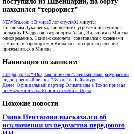
поступило из Швейцарии, на борту
находился “террорист”
NEWSru.com :: В мире
5 лет спустя
0
1 минуты
По словам Лукашенко, сообщение с угрозами поступило с
польских IP-адресов в аэропорты Афин, Вильнюса и Минска
одновременно. Экипаж самолета "советовался с хозяевами
самолета и аэропортом в Вильнюсе, но принял решение
приземлиться в Минске".
Навигация по записям
Предыдущая:
“Юра, мы приехали”: неизвестные разукрасили
недостроенный челнок “Буран” на Байконуре
Далее:
Официальный партнер Олимпиады в Токио призвал
премьер-министра Японии отменить Игры
Похожие новости
Глава Пентагона высказался об
исключении из ведомства передового
ИИ