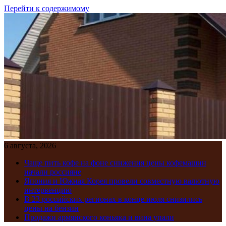
Перейти к содержимому
6 августа, 2026
Чаще пить кофе на фоне снижения цены кофемашин
начали россияне
Япония и Южная Корея провели совместную валютную
интервенцию
В 23 российских регионах в конце июля снизились
цены на бензин
Продажи армянского коньяка и вина упали