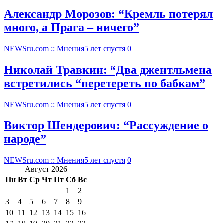
Александр Морозов: “Кремль потерял
много, а Прага – ничего”
NEWSru.com :: Мнения
5 лет спустя
0
Николай Травкин: “Два джентльмена
встретились “перетереть по бабкам”
NEWSru.com :: Мнения
5 лет спустя
0
Виктор Шендерович: “Рассуждение о
народе”
NEWSru.com :: Мнения
5 лет спустя
0
Август 2026
Пн
Вт
Ср
Чт
Пт
Сб
Вс
1
2
3
4
5
6
7
8
9
10
11
12
13
14
15
16