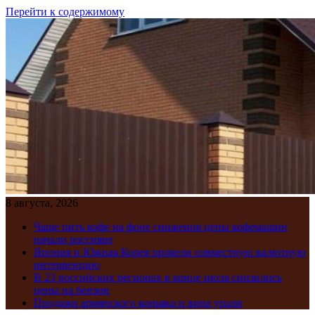
Перейти к содержимому
8 августа, 2026
Чаще пить кофе на фоне снижения цены кофемашин
начали россияне
Япония и Южная Корея провели совместную валютную
интервенцию
В 23 российских регионах в конце июля снизились
цены на бензин
Продажи армянского коньяка и вина упали