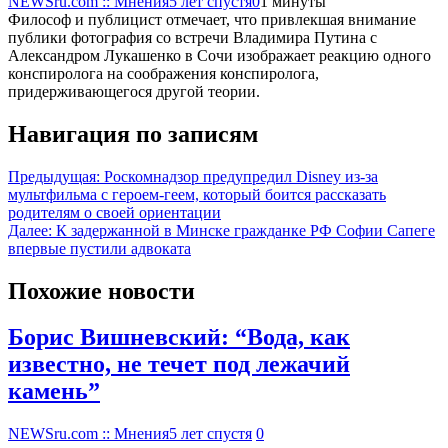
NEWSru.com :: Мнения
5 лет спустя
0
1 минуты
Философ и публицист отмечает, что привлекшая внимание
публики фотография со встречи Владимира Путина с
Александром Лукашенко в Сочи изображает реакцию одного
конспиролога на соображения конспиролога,
придерживающегося другой теории.
Навигация по записям
Предыдущая:
Роскомнадзор предупредил Disney из-за
мультфильма c героем-геем, который боится рассказать
родителям о своей ориентации
Далее:
К задержанной в Минске гражданке РФ Софии Сапеге
впервые пустили адвоката
Похожие новости
Борис Вишневский: “Вода, как
известно, не течет под лежачий
камень”
NEWSru.com :: Мнения
5 лет спустя
0