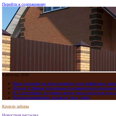
Перейти к содержимому
8 августа, 2026
Чаще пить кофе на фоне снижения цены кофемашин нача
Япония и Южная Корея провели совместную валютную 
В 23 российских регионах в конце июля снизились цены 
Продажи армянского коньяка и вина упали
Кровли заборы
Новостная рассылка