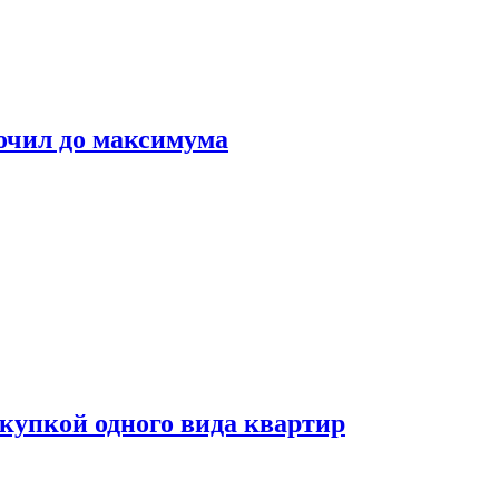
очил до максимума
окупкой одного вида квартир