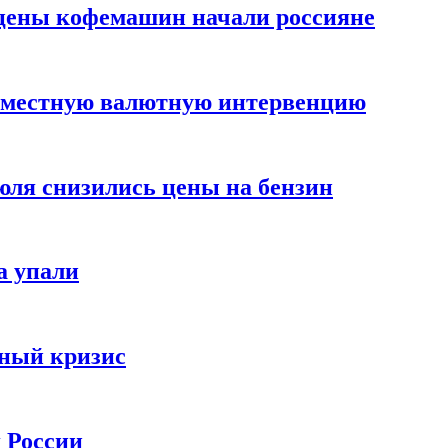
цены кофемашин начали россияне
вместную валютную интервенцию
июля снизились цены на бензин
а упали
зный кризис
х России