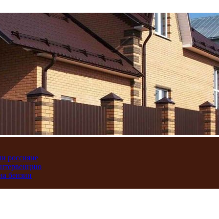
ли россияне
интервенцию
на бензин