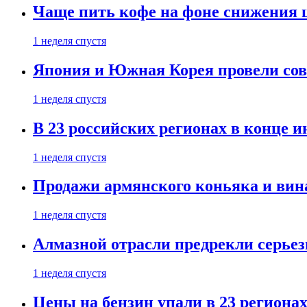
Чаще пить кофе на фоне снижения 
1 неделя спустя
Япония и Южная Корея провели со
1 неделя спустя
В 23 российских регионах в конце 
1 неделя спустя
Продажи армянского коньяка и вин
1 неделя спустя
Алмазной отрасли предрекли серье
1 неделя спустя
Цены на бензин упали в 23 региона