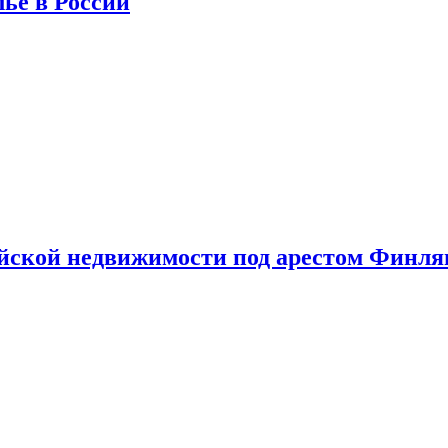
лье в России
ийской недвижимости под арестом Финл