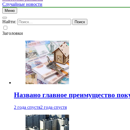
Случайные новости
Меню
Найти:
Заголовки
Названо главное преимущество пок
2 года спустя
2 года спустя