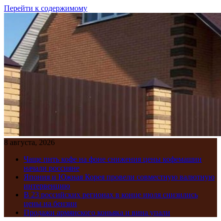
Перейти к содержимому
8 августа, 2026
Чаще пить кофе на фоне снижения цены кофемашин
начали россияне
Япония и Южная Корея провели совместную валютную
интервенцию
В 23 российских регионах в конце июля снизились
цены на бензин
Продажи армянского коньяка и вина упали