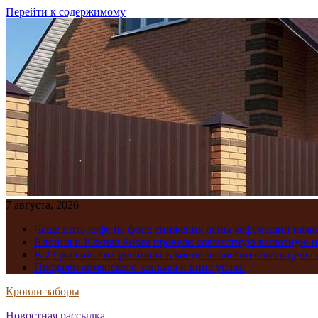
Перейти к содержимому
7 августа, 2026
Чаще пить кофе на фоне снижения цены кофемашин нача
Япония и Южная Корея провели совместную валютную 
В 23 российских регионах в конце июля снизились цены 
Продажи армянского коньяка и вина упали
Кровли заборы
Новостная рассылка