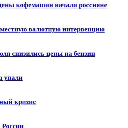
цены кофемашин начали россияне
вместную валютную интервенцию
июля снизились цены на бензин
а упали
зный кризис
х России