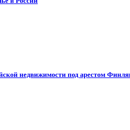
лье в России
ийской недвижимости под арестом Финл