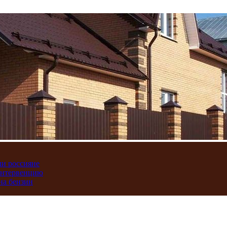
ли россияне
интервенцию
на бензин