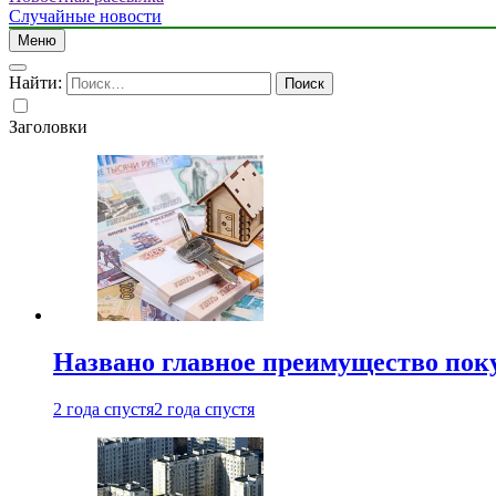
Случайные новости
Меню
Найти:
Заголовки
Названо главное преимущество пок
2 года спустя
2 года спустя