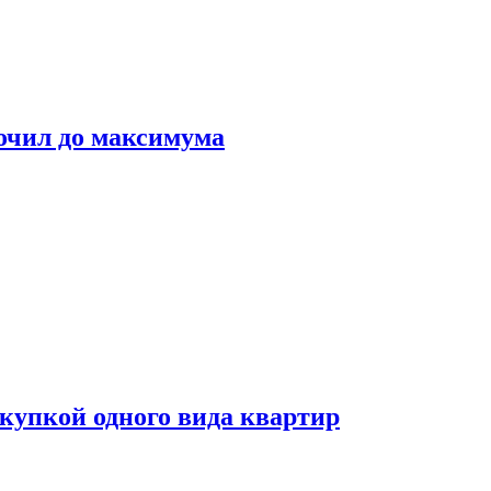
очил до максимума
окупкой одного вида квартир