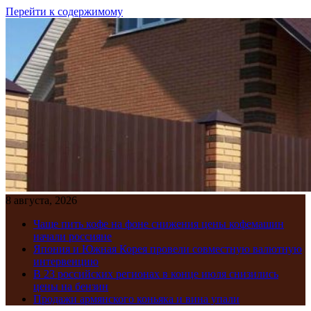
Перейти к содержимому
8 августа, 2026
Чаще пить кофе на фоне снижения цены кофемашин
начали россияне
Япония и Южная Корея провели совместную валютную
интервенцию
В 23 российских регионах в конце июля снизились
цены на бензин
Продажи армянского коньяка и вина упали