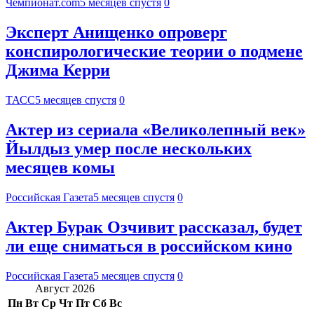
Чемпионат.com
5 месяцев спустя
0
Эксперт Анищенко опроверг
конспирологические теории о подмене
Джима Керри
ТАСС
5 месяцев спустя
0
Актер из сериала «Великолепный век»
Йылдыз умер после нескольких
месяцев комы
Российская Газета
5 месяцев спустя
0
Актер Бурак Озчивит рассказал, будет
ли еще сниматься в российском кино
Российская Газета
5 месяцев спустя
0
Август 2026
Пн
Вт
Ср
Чт
Пт
Сб
Вс