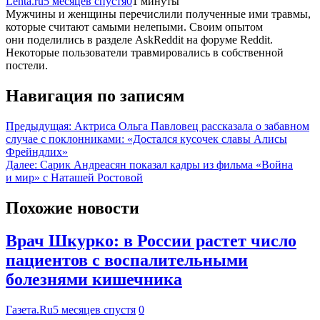
Lenta.ru
5 месяцев спустя
0
1 минуты
Мужчины и женщины перечислили полученные ими травмы,
которые считают самыми нелепыми. Своим опытом
они поделились в разделе AskReddit на форуме Reddit.
Некоторые пользователи травмировались в собственной
постели.
Навигация по записям
Предыдущая:
Актриса Ольга Павловец рассказала о забавном
случае с поклонниками: «Достался кусочек славы Алисы
Фрейндлих»
Далее:
Сарик Андреасян показал кадры из фильма «Война
и мир» с Наташей Ростовой
Похожие новости
Врач Шкурко: в России растет число
пациентов с воспалительными
болезнями кишечника
Газета.Ru
5 месяцев спустя
0