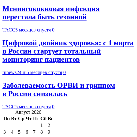
Менингококковая инфекция
перестала быть сезонной
ТАСС
5 месяцев спустя
0
Цифровой двойник здоровья: с 1 марта
в России стартует тотальный
мониторинг пациентов
runews24.ru
5 месяцев спустя
0
Заболеваемость ОРВИ и гриппом
в России снизилась
ТАСС
5 месяцев спустя
0
Август 2026
Пн
Вт
Ср
Чт
Пт
Сб
Вс
1
2
3
4
5
6
7
8
9