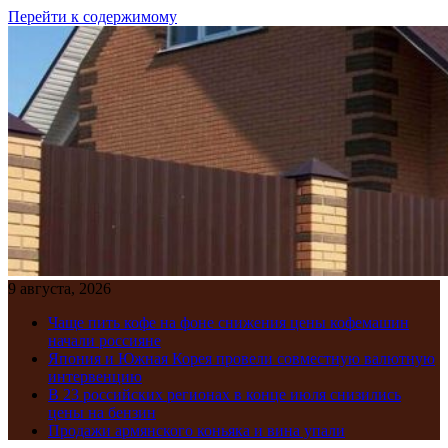
Перейти к содержимому
9 августа, 2026
Чаще пить кофе на фоне снижения цены кофемашин
начали россияне
Япония и Южная Корея провели совместную валютную
интервенцию
В 23 российских регионах в конце июля снизились
цены на бензин
Продажи армянского коньяка и вина упали