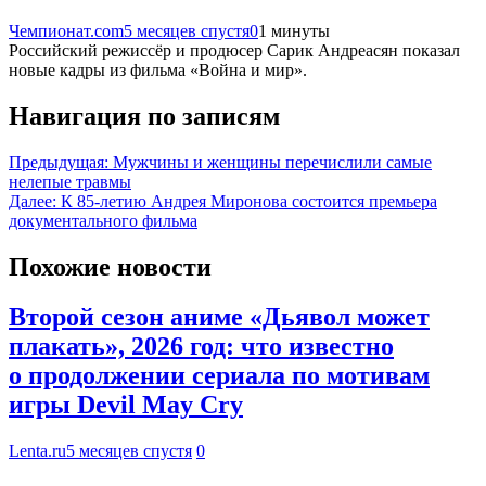
Чемпионат.com
5 месяцев спустя
0
1 минуты
Российский режиссёр и продюсер Сарик Андреасян показал
новые кадры из фильма «Война и мир».
Навигация по записям
Предыдущая:
Мужчины и женщины перечислили самые
нелепые травмы
Далее:
К 85-летию Андрея Миронова состоится премьера
документального фильма
Похожие новости
Второй сезон аниме «Дьявол может
плакать», 2026 год: что известно
о продолжении сериала по мотивам
игры Devil May Cry
Lenta.ru
5 месяцев спустя
0