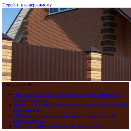
Перейти к содержимому
6 августа, 2026
Чаще пить кофе на фоне снижения цены кофемашин
начали россияне
Япония и Южная Корея провели совместную валютную
интервенцию
В 23 российских регионах в конце июля снизились
цены на бензин
Продажи армянского коньяка и вина упали