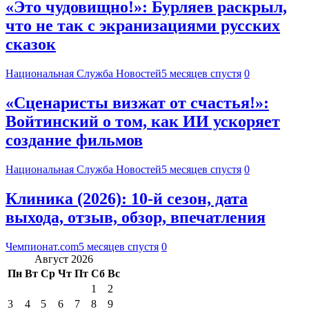
«Это чудовищно!»: Бурляев раскрыл,
что не так с экранизациями русских
сказок
Национальная Служба Новостей
5 месяцев спустя
0
«Сценаристы визжат от счастья!»:
Войтинский о том, как ИИ ускоряет
создание фильмов
Национальная Служба Новостей
5 месяцев спустя
0
Клиника (2026): 10-й сезон, дата
выхода, отзыв, обзор, впечатления
Чемпионат.com
5 месяцев спустя
0
Август 2026
Пн
Вт
Ср
Чт
Пт
Сб
Вс
1
2
3
4
5
6
7
8
9